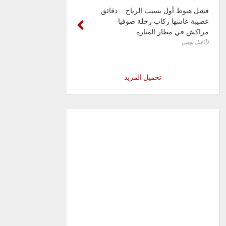
فشل هبوط أول بسبب الرياح .. دقائق
عصيبة عاشها ركاب رحلة صوفيا–
مراكش في مطار المنارة
قبل يومين
تحميل المزيد