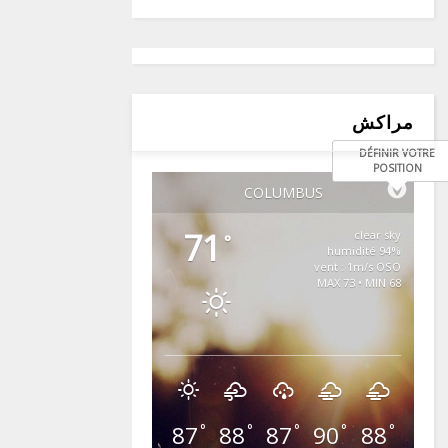
مراكش
DÉFINIR VOTRE
POSITION
COLUMBUS
71
clear sky
°
94% humidité
vent : 1m/s OSO
MAX 73 • MIN 68
87
88
87
90
88
°
°
°
°
°