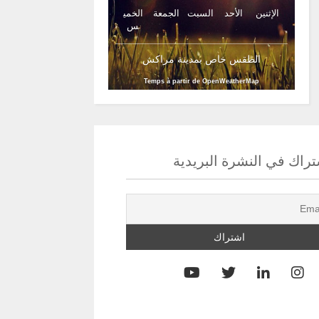
الإثنين
الأحد
السبت
الجمعة
الخمي
س
الطقس خاص بمدينة مراكش
Temps à partir de OpenWeatherMap
راك في النشرة البريدية