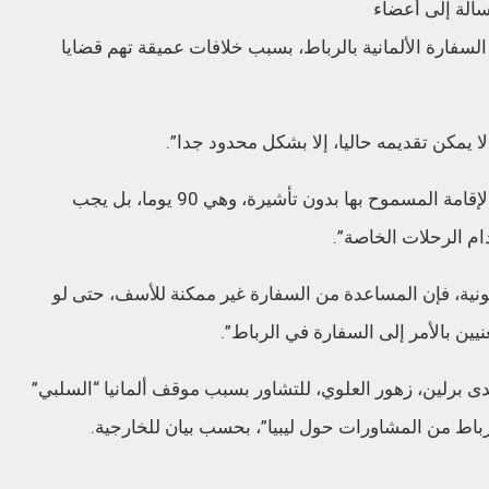
سالة إلى أعضاء
السفارة الألمانية بالرباط، بسبب خلافات عميقة تهم قضايا
 يمكن تقديمه حاليا، إلا بشكل محدود جدا”.
ونصحت المواطنين الألمان بـ”عدم تجاوز فترة الإقامة المسموح بها بدون تأشيرة، وهي 90 يوما، بل يجب
ام الرحلات الخاصة”.
نونية، فإن المساعدة من السفارة غير ممكنة للأسف، حتى لو
ين بالأمر إلى السفارة في الرباط”.
 لدى برلين، زهور العلوي، للتشاور بسبب موقف ألمانيا “السلبي”
رباط من المشاورات حول ليبيا”، بحسب بيان للخارجية.