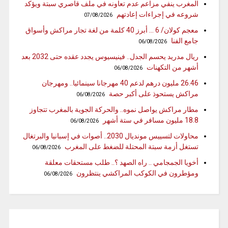
المغرب ينفي مزاعم عدم تعاونه في ملف قاصري سبتة ويؤكد
شروعه في إجراءات إعادتهم
07/08/2026
معجم كولان/ 6 … أبرز 40 كلمة من لغة تجار مراكش وأسواق
جامع الفنا
06/08/2026
ريال مدريد يحسم الجدل.. فينيسيوس يجدد عقده حتى 2032 بعد
أشهر من التكهنات
06/08/2026
26.46 مليون درهم لدعم 40 مهرجانا سينمائيا.. ومهرجان
مراكش يستحوذ على أكبر حصة
06/08/2026
مطار مراكش يواصل نموه.. والحركة الجوية بالمغرب تتجاوز
18.8 مليون مسافر في ستة أشهر
06/08/2026
محاولات لتسييس مونديال 2030.. أصوات في إسبانيا والبرتغال
تستغل أزمة سبتة المحتلة للضغط على المغرب
06/08/2026
أخويا الجمجامي .. راه الصهد ؟.. طلب مستحقات معلقة
ومؤطرون في الكوكب المراكشي ينتظرون
06/08/2026