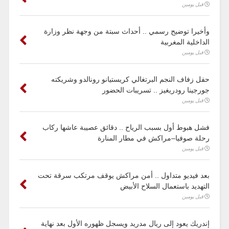
قبل يومين
وأخيرا توضيح رسمي .. أحداث سبتة من وجهة نظر وزارة
الداخلية المغربية
قبل يومين
حفل زفاف النجم البرتغالي كريستيانو رونالدو وشريكته
جورجينا رودريغيز .. تسريبات الحضور
قبل يومين
فشل هبوط أول بسبب الرياح .. دقائق عصيبة عاشها ركاب
رحلة صوفيا–مراكش في مطار المنارة
قبل يومين
بعد فيديو متداول .. أمن مراكش يوقف مرتكب سرقة تحت
التهديد باستعمال السلاح الأبيض
قبل يومين
إندريك يعود إلى ريال مدريد ويسجل ظهوره الأول بعد نهاية