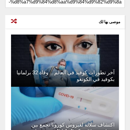
موصى بها لك
آخر تطورات كوفيد في العالم … وفاة 32 برلمانيا
بكوفيد في الكونغو
اكتشاف سلالة لفيروس كورونا تجمع بين