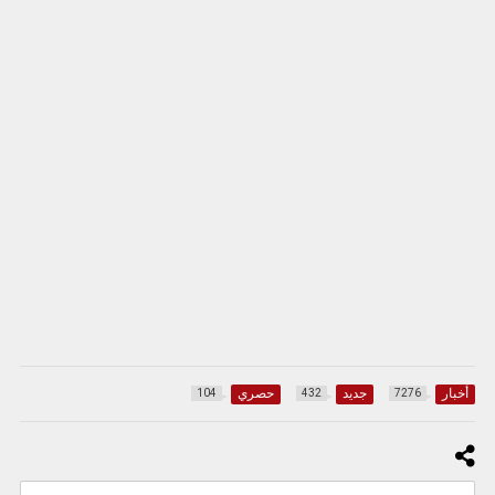
أخبار
جديد
حصري
104
432
7276