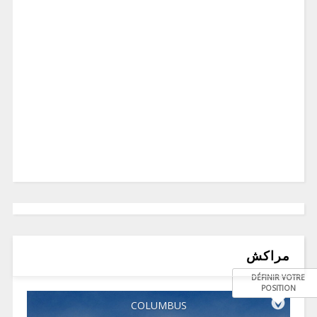
مراكش
DÉFINIR VOTRE
POSITION
COLUMBUS