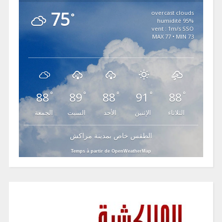
75
overcast clouds
°
95% humidité
vent : 1m/s SSO
MAX 77 • MIN 73
88
89
88
91
88
°
°
°
°
°
الثلاثاء
الإثنين
الأحد
السبت
الجمعة
الطقس خاص بمدينة مراكش
Temps à partir de OpenWeatherMap