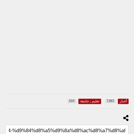
أخبار
تعليم ـ جامعة
559
7283