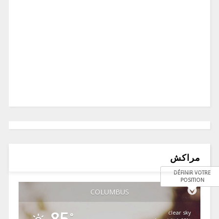
مراكش
DÉFINIR VOTRE
POSITION
COLUMBUS
clear sky
°