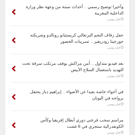
وأخيرا توضيح رسمي .. أحداث سبتة من وجهة نظر وزارة
الداخلية المغربية
قبل يومين
حفل زفاف النجم البرتغالي كريستيانو رونالدو وشريكته
جورجينا رودريغيز .. تسريبات الحضور
قبل يومين
بعد فيديو متداول .. أمن مراكش يوقف مرتكب سرقة تحت
التهديد باستعمال السلاح الأبيض
قبل يومين
في أجواء خاصة بعيدا عن الأضواء .. إبراهيم دياز يحتفل
بزواجه في اليونان
قبل يومين
مراسم سحب قرعتي دوري أبطال إفريقيا وكأس
الكونفدرالية ستجري في 6 غشت
قبل يومين