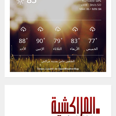
85
68% humidité
vent : 3m/s SO
MAX 86 • MIN 84
88
90
79
83
77
°
°
°
°
°
الخميس
الأربعاء
الثلاثاء
الإثنين
الأحد
الطقس خاص بمدينة مراكش
Temps à partir de OpenWeatherMap