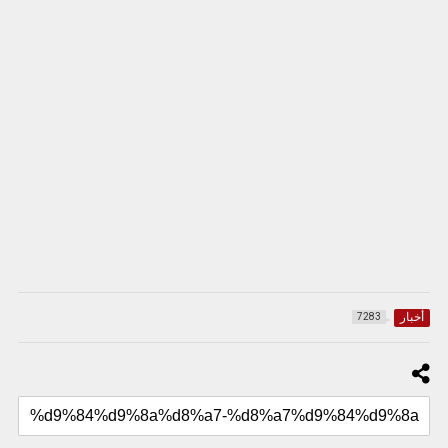
أخبار
7283