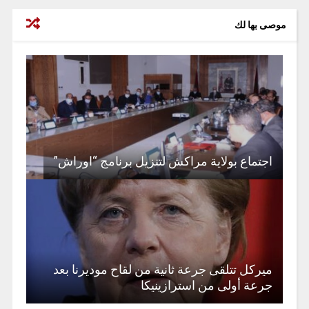
موصى بها لك
اجتماع بولاية مراكش لتنزيل برنامج “اوراش”
ميركل تتلقى جرعة ثانية من لقاح موديرنا بعد
جرعة أولى من استرازينيكا