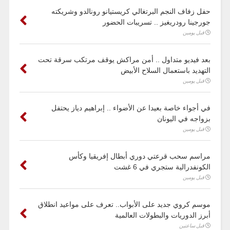
حفل زفاف النجم البرتغالي كريستيانو رونالدو وشريكته
جورجينا رودريغيز .. تسريبات الحضور
قبل يومين
بعد فيديو متداول .. أمن مراكش يوقف مرتكب سرقة تحت
التهديد باستعمال السلاح الأبيض
قبل يومين
في أجواء خاصة بعيدا عن الأضواء .. إبراهيم دياز يحتفل
بزواجه في اليونان
قبل يومين
مراسم سحب قرعتي دوري أبطال إفريقيا وكأس
الكونفدرالية ستجري في 6 غشت
قبل يومين
موسم كروي جديد على الأبواب.. تعرف على مواعيد انطلاق
أبرز الدوريات والبطولات العالمية
قبل ساعتين