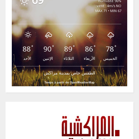
96% humidité
vent : 4m/s NO
MAX 71 • MIN 67
88
90
89
86
78
°
°
°
°
°
الخميس
الأربعاء
الثلاثاء
الإثنين
الأحد
الطقس خاص بمدينة مراكش
Temps à partir de OpenWeatherMap