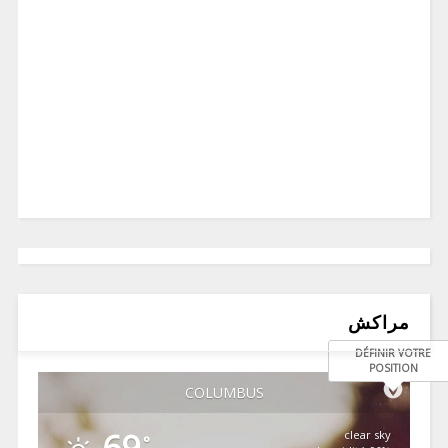
مراكش
DÉFINIR VOTRE
POSITION
COLUMBUS
69
clear sky
°