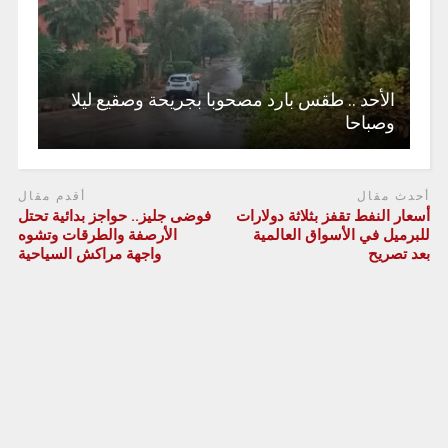
الأحد .. طقس بارد مصحوبا بجريحة وصقيع ليلا
وصباحا
أحدث مقال
أقدم مقال
أسعار النفط تقفز بثلاثة دولارات
فوضى جليز.. حواجز بدائية تحتل
⁠للبرميل في الأسواق العالمية
الأرصفة والطرقات وتشوه
بعد تصريح
واجهة مراكش السياحية