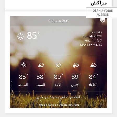
مراكش
DÉFINIR VOTRE
POSITION
COLUMBUS
85
clear sky
°
67% humidité
vent : 1m/s O
MAX 86 • MIN 82
88
88
89
89
84
°
°
°
°
°
الثلاثاء
الإثنين
الأحد
السبت
الجمعة
الطقس خاص بمدينة مراكش
Temps à partir de OpenWeatherMap