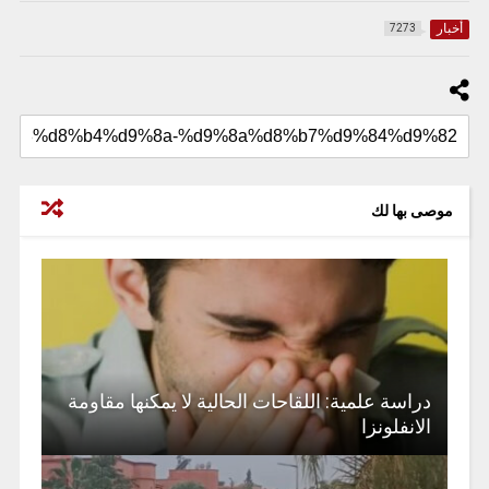
أخبار
7273
موصى بها لك
دراسة علمية: اللقاحات الحالية لا يمكنها مقاومة
الانفلونزا