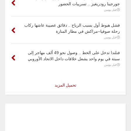
جورجينا رودريغيز .. تسريبات الحضور
قبل يومين
فشل هبوط أول بسبب الرياح .. دقائق عصيبة عاشها ركاب
رحلة صوفيا–مراكش في مطار المنارة
قبل يومين
فنلندا تدخل على الخط .. وصول نحو 49 ألف مهاجر إلى
سبتة في يوم واحد يشعل خلافات داخل الاتحاد الأوروبي
قبل يومين
تحميل المزيد