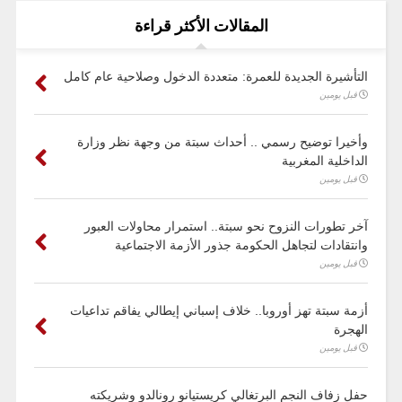
المقالات الأكثر قراءة
التأشيرة الجديدة للعمرة: متعددة الدخول وصلاحية عام كامل
قبل يومين
وأخيرا توضيح رسمي .. أحداث سبتة من وجهة نظر وزارة
الداخلية المغربية
قبل يومين
آخر تطورات النزوح نحو سبتة.. استمرار محاولات العبور
وانتقادات لتجاهل الحكومة جذور الأزمة الاجتماعية
قبل يومين
أزمة سبتة تهز أوروبا.. خلاف إسباني إيطالي يفاقم تداعيات
الهجرة
قبل يومين
حفل زفاف النجم البرتغالي كريستيانو رونالدو وشريكته