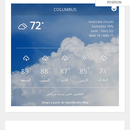
POSITION
COLUMBUS
72
overcast clouds
°
95% humidité
vent : 1m/s SO
MAX 74 • MIN 71
89
88
87
85
73
°
°
°
°
°
الثلاثاء
الإثنين
الأحد
السبت
الجمعة
الطقس خاص بمدينة مراكش
Temps à partir de OpenWeatherMap