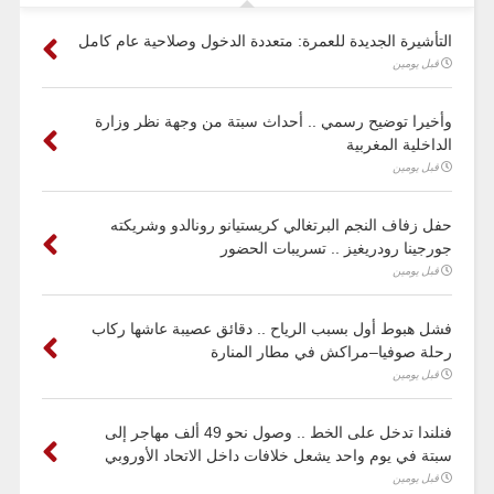
التأشيرة الجديدة للعمرة: متعددة الدخول وصلاحية عام كامل
قبل يومين
وأخيرا توضيح رسمي .. أحداث سبتة من وجهة نظر وزارة
الداخلية المغربية
قبل يومين
حفل زفاف النجم البرتغالي كريستيانو رونالدو وشريكته
جورجينا رودريغيز .. تسريبات الحضور
قبل يومين
فشل هبوط أول بسبب الرياح .. دقائق عصيبة عاشها ركاب
رحلة صوفيا–مراكش في مطار المنارة
قبل يومين
فنلندا تدخل على الخط .. وصول نحو 49 ألف مهاجر إلى
سبتة في يوم واحد يشعل خلافات داخل الاتحاد الأوروبي
قبل يومين