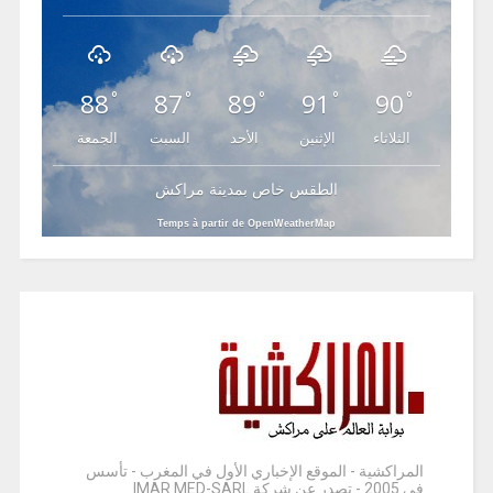
88
87
89
91
90
°
°
°
°
°
الثلاثاء
الإثنين
الأحد
السبت
الجمعة
الطقس خاص بمدينة مراكش
Temps à partir de OpenWeatherMap
المراكشية - الموقع الإخباري الأول في المغرب - تأسس
في 2005 - تصدر عن شركة IMAR MED-SARL