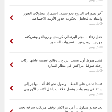
قبل يومين
آخر تطورات النزوح نحو سبتة.. استمرار محاولات العبور
وانتقادات لتجاهل الحكومة جذور الأزمة الاجتماعية
قبل يومين
حفل زفاف النجم البرتغالي كريستيانو رونالدو وشريكته
جورجينا رودريغيز .. تسريبات الحضور
قبل يومين
فشل هبوط أول بسبب الرياح .. دقائق عصيبة عاشها ركاب
رحلة صوفيا–مراكش في مطار المنارة
قبل يومين
فنلندا تدخل على الخط .. وصول نحو 49 ألف مهاجر إلى
سبتة في يوم واحد يشعل خلافات داخل الاتحاد الأوروبي
قبل يومين
بعد فيديو متداول .. أمن مراكش يوقف مرتكب سرقة تحت