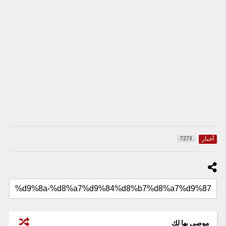
أخبار
7273
موصى بها لك