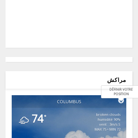
مراكش
DÉFINIR VOTRE
POSITION
COLUMBUS
74
broken clouds
°
90% humidité
vent : 3m/s S
MAX 75 • MIN 72