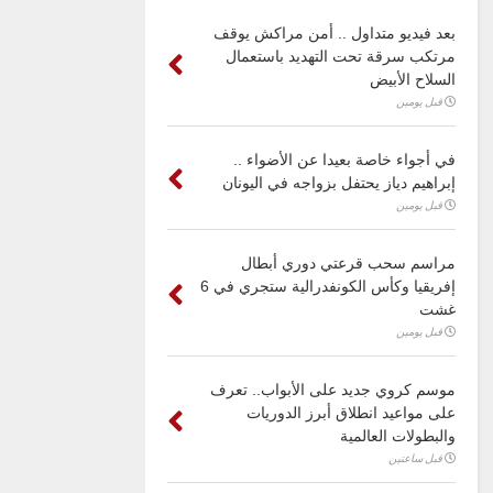
بعد فيديو متداول .. أمن مراكش يوقف
مرتكب سرقة تحت التهديد باستعمال
السلاح الأبيض
قبل يومين
في أجواء خاصة بعيدا عن الأضواء ..
إبراهيم دياز يحتفل بزواجه في اليونان
قبل يومين
مراسم سحب قرعتي دوري أبطال
إفريقيا وكأس الكونفدرالية ستجري في 6
غشت
قبل يومين
موسم كروي جديد على الأبواب.. تعرف
على مواعيد انطلاق أبرز الدوريات
والبطولات العالمية
قبل ساعتين