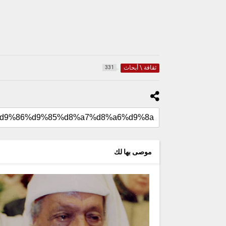
ثقافة \ أبحاث
331
موصى بها لك