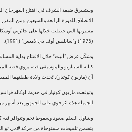
الانطلاق للدورة الرابعة والسبعين. ومن المقرر
مسيرتها التي حصلت خلالها على جائزتي أوسكار و
(1976) و”سايلنس أوف ذي لامبس” (1991).
وشكّل عرض “أنيت” خلال الافتتاح بداية المسابق
كتابة السيناريو والموسيقى فيه، يروي قصة المم
آن (ماريون كوتيار)، تُحدث ولادة طفلتهما المميزة
وتوقعت ماريون كوتيار في حديث لوكالة فرانس 
الجميلة هذه اثر قوي على الجمهور بعد أشهر من 
ويتناول الفيلم صعود وسقوط نجم وتتوافر فيه ك
يتضمن تلميحات مستوحاة من حركة #مي تو الت