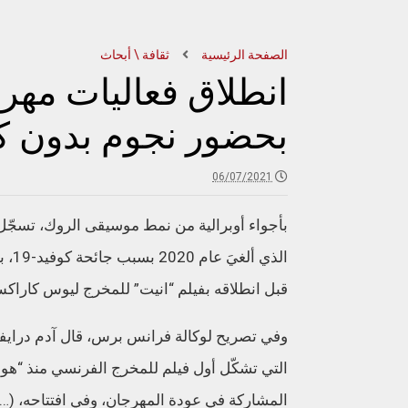
الصفحة الرئيسية
ثقافة \ أبحاث
انطلاق فعاليات مهر
بحضور نجوم بدون ك
06/07/2021
بأجواء أوبرالية من نمط موسيقى الروك، تسجّل ال
الذي
قبل انطلاقه بفيلم “انيت” للمخرج ليوس كاراك
وفي تصريح لوكالة فرانس برس، قال آدم درايفر ا
التي تشكّل أول فيلم للمخرج الفرنسي منذ “هول
المشاركة في عودة المهرجان، وفي افتتاحه، (…) ت