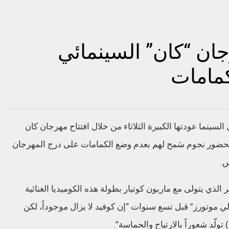
جان “كان” السينمائي
مامات
سينما عودتها الكبيرة الثلاثاء من خلال افتتاح مهرجان كان
 ألغيَ عام 2020 بسبب جائحة كوفيد-19، بحضور نجوم سَمح لهم بعدم وضع الكمامات على درج المهرجان
س.
لذي يتولى مع ماريون كوتيار بطولة هذه الكوميديا الغنائية
ي موتورز” قبل تسع سنوات “إن كوفيد لا يزال موجوداً، لكن
ولّد شعوراً بالارتياح والحماسة”.