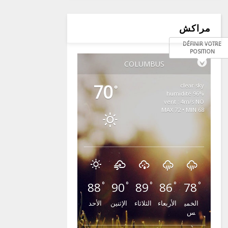
مراكش
DÉFINIR VOTRE
POSITION
COLUMBUS
70
clear sky
°
96% humidité
vent : 4m/s NO
MAX 72 • MIN 68
88
90
89
86
78
°
°
°
°
°
الخمي
الأربعاء
الثلاثاء
الإثنين
الأحد
س