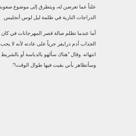
علناً عما تعرضن له، ويتطرق إلى موضوع صعوبة
الدراجات النارية في ظلمة ليل لوس أنجليس.
أما عندما تظلم صالة قصر المهرجانات في كان وت
الجذاب آدم درايفر جرياً على عادته لأنه لا يح
انتهائه. وقال “هناك سألهو بالدباسة أو بالشريط 
وسأتظاهر بأني بقيت فيها طوال الوقت!”.