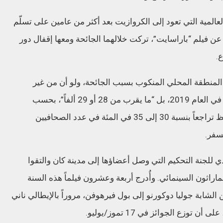
لعالمية التي تعود إلى الكروازيت بعد أكثر من عامين على تسلّم
ن فيلم “باراسايت”، تركت خلالهما الجائحة ومعها إقفال دور
ع.
 المنطقة المحلي المنكوب بسبب الجائحة، ولو أن من غير
المتوقع أن يصل عدد الحضور خلاله 40 ألفاً كما في العام 2019، بل “ما يقرب من 28 أو 29 ألفاً”، بحسب
المفوض العام للمهرجان تييري فريمو الذي لاحظ تراجعاً بنسبة 30 إلى 35 في المئة في عدد الصحافيين
سفر.
دي للجنة التحكيم التي وصل أعضاؤها إلى مدينة كان والتقوا
اراثون السينمائي. وأُدرج أربعة وعشرون فيلماً هذه السنة
شابة جوليا دوكورنو إلى بول فيرهوفن، مروراً بالإيطالي ناني
ع الجوائز في 17 تموز/يوليو.