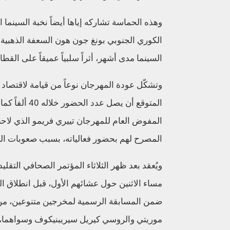
وهذه الحماسة تشاركه إياها أيضاً نخبة السينما ا
الكوري الجنوبي بونغ جون هون السعفة الذهبية ع
السينما مدى أشهر، أثراً سلبياً عميقاً على القطا
وتشكّل عودة المهرجان نوعاً من قيامة لاقتصاد
المصرح لهم بحضور فعالياته، بسبب صعوبات ال
ويُعقد بعد ظهر الثلاثاء المؤتمر الصحافي التقلي
مساء الاثنين حول عشائهم الأول، قبل انطلاق الم
ضمن المسابقة الرسمية لمخرجين متنوعين، من ال
موريتي والروسي كيريل سيريبنيكوف وسواهما، على أن توز