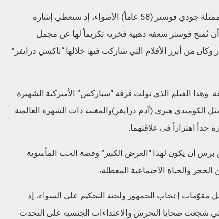
وستسرق ضيفة الشرف في افتتاح المهرجان الممثلة جودي فوستر (58 عاماً) الأضواء، إذ ستعطي إشارة
 أن تُمنح فوستر سعفة ذهبية فخرية تكريماً لها عن مجمل
كان من أبرز الأفلام التي شاركت فيها خلالها “تاكسي درايفر”
ة. وهذا الفيلم الذي تولت فرقة “سباركس” الأميركية الشهيرة
ثل الكوميدي هنري (آدم درايفر)والمغنية ذات الشهرة العالمية
 جداً اهتزازاً في علاقتهما.
برس أن يكون لهذا “العرض الكبير” وقصة الحب المأسوية
الحجر والحياة الاجتماعية المعطلة،
ل مقوّمات إعجاب الجمهور ولجنة التحكيم على السواء، إذ
ي شجعت ضحايا التحرش والاعتداءات الجنسية على التحدث