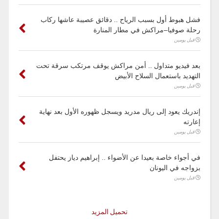
فشل هبوط أول بسبب الرياح .. دقائق عصيبة عاشها ركاب
رحلة صوفيا–مراكش في مطار المنارة
قبل يومين
بعد فيديو متداول .. أمن مراكش يوقف مرتكب سرقة تحت
التهديد باستعمال السلاح الأبيض
قبل يومين
إندريك يعود إلى ريال مدريد ويسجل ظهوره الأول بعد نهاية
إعارته
قبل يومين
في أجواء خاصة بعيدا عن الأضواء .. إبراهيم دياز يحتفل
بزواجه في اليونان
قبل يومين
تحميل المزيد