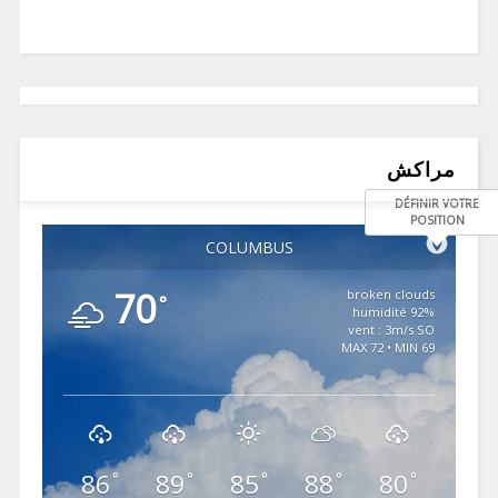
مراكش
DÉFINIR VOTRE
POSITION
COLUMBUS
70
broken clouds
°
92% humidité
vent : 3m/s SO
MAX 72 • MIN 69
86
89
85
88
80
°
°
°
°
°