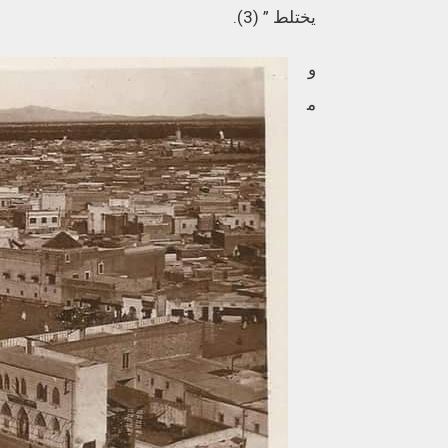
يختلط
” (3).
و
م