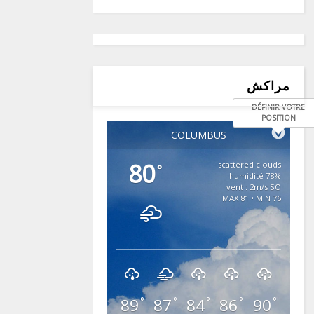
مراكش
DÉFINIR VOTRE
POSITION
COLUMBUS
80
scattered clouds
°
78% humidité
vent : 2m/s SO
MAX 81 • MIN 76
89
87
84
86
90
°
°
°
°
°