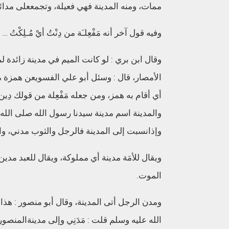
ممات،
ومنه
المدينة
فهي
فعيلة،
وتجمع
على
مدائ
وفيه
قول
آخر
أنه
مَفْعِلـَة
من
دِنْتُ
أيْ
مُـلِكْتُ
…
وقال
ابن
بري
:
لو
كانت
الميم
في
مدينة
زائدة
لم
الأمصار،
قال
:
وسئل
أبو
علي
الفسوي
عن
همزة
م
أي
أقام
به
همز،
ومن
جعله
مَفْعِلة
من
قولك
دِين
والمدينة
اسم
مدينة
سيدنا
رسول
الله
صلى
الله
وإذا
نسبت
إلى
المدينة
فالرجل
والثوب
مدني،
وا
ويقال
للأمَة
مدينة
أي
مملوكة،
ويقال
للعبد
مدين
الموت
.
ومدن
الرجل
أتى
المدينة،
وقال
أبو
منصور
:
هذا
الله
عليه
وسلم
قلت
:
مَدَنِي
وإلى
مدينة
المنصور