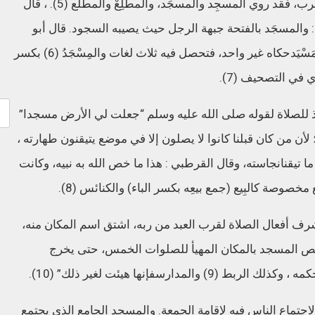
رب،
فقد
روي
المسجِد
والمسجَد،
والمطلِعْ
والمطلَع
(5).
،
قال
والمسجَد
بالفتحة
جبهة
الرجل
حيث
يصيبه
السجود
.
قال
أبو
َسْيَد
حكاه
غير
واحد،
فتحصل
فيه
ثلاث
لغات
والمِسْجَدُ
(6)
بكسر
ي
في
التصحيف
(7).
للصلاة
لقوله
صلى
الله
عليه
وسلم
“
جعلت
لي
الأرض
مسجدا
”
لأن
من
كان
قبلنا
كانوا
لا
يصلون
إلا
في
موضع
يتيقنون
طهارته
،
ما
تيقنا
نجاسته،
وقال
القرطبي
:
هذا
ما
خص
الله
به
نبيه،
وكانت
مخصوصة
كالبِيع
(
جمع
بيعِه
بكسر
الباء
)
والكنائس
(8).
رف
أفعال
الصلاة
لقرب
العبد
من
ربه،
اشتق
اسم
المكان
منه،
ص
المسجد
بالمكان
المهيأ
للصلوات
الخمس،
حتى
يخرج
كمه
،
وكذلك
الربط
(9)
والمدارس
فإنها
هيئت
لغير
ذلك
” (10).
اجتماع
الناس
فيه
لإقامة
الجمعة
.
والمسجد
الجامع
الذي
يجتمع