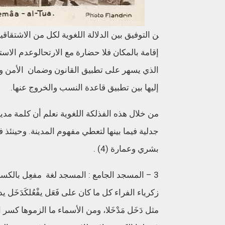
ن
التوفيق
بين
الدلالة
اللغوية
لكل
من
الاشتقاقي
إقامة
بالمكان
فلا
حضارة
مع
الارتحال
وعدم
الاست
الذي
يسهر
على
تطبيق
القانون
وضمان
الأمن
و
إليها
بين
تطبيق
قاعدة
النسب
والخروج
عنها
.
من
خلال
هذه
الفذلكة
اللغوية
نعلم
أن
كلمة
مدين
جدلية
فيما
بينها
لتعطي
مفهوم
المدينة
.
وحينئذ
ف
بشري
وعمارة
(4) .
3 –
المسجد
الجامع
:
المسجد
لغة
مفعِل
بالكسر
زكرياء
الفراء
كل
ما
كان
على
فَعَل
يفْعُل
كَدَخَل
يد
مثل
دَخَل
مَدْخَلا،
ومن
الأسماء
ما
الزموها
كسر
ا