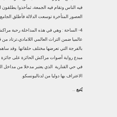
فيه
الناس
وتقام
فيه
الجمعة،
ثم
أخذوا
يطلقون
ا
العصور
المتأخرة
توسعت
الدلالة
فأطلق
الجامع
4-
الساحة
:
وهي
في
هذه
المداخلة
رحبة
مراك
عالميا
ضمن
التراث
العالمي
اللامادي،
ترتاد
من
ق
بالفرجة
التي
تعرضها
مختلف
حلقاتها
.
وقد
ساهم
مبدع
رواية
أصوات
مراكش
الحائزة
على
جائزة
ن
في
حي
القنارية
الذي
يعتبر
مدخلا
من
مداخل
ال
الاعتراف
بها
دوليا
من
لدن
اليونسكو
.
يُتبع
…