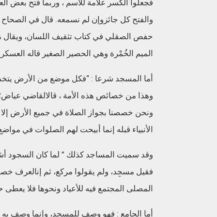
فجعلوا
الكسر
علامة
للاسم
،
وربما
فتح
بعض
الع
والفتح
كل
جائز
وإن
لم
نسمعه
.
قال
في
الصحاح
:
حفص
الصقلي
في
كتاب
تثقيف
اللسان،
ويقال
م
الميم
الخُمْرة
وهي
الحصير
الصغير
قاله
العسكر
أما
المسجد
شرعا
: “
فكل
موضع
من
الأرض
يتخذ
وهذا
من
خصائص
هذه
الأمة
،
قال
القاضي
عياض؛
ونحن
خصصنا
بجواز
الصلاة
في
جميع
الأرض
إلا
الأنبياء
قبله
إنما
أبيحت
لهم
الصلوات
في
مواضع
وقد
سميت
المساجد
كذلك
”
لما
كان
السجود
أش
فقيل
مسجِد،
ولم
يقولوا
مركع،
ثم
إن
العرف
خص
المصلى
المجتمع
فيه
للأعياد
ونحوها
فلا
يعطى
ح
أما
الجامع
:
فهو
وصف
للمسجد،
وإنما
وصف
به
ل