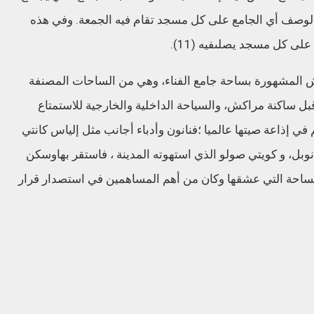
لوصف
أي
الجامع
على
كل
مسجد
تقام
فيه
الجمعة
.
وفي
هذه
على
كل
مسجد
يصلى
فيه
(11).
ش
المشهورة
بساحة
جامع
الفناء،
وهي
من
الساحات
المصنفة
بل
ساكنة
مراكش،
والسياحة
الداخلية
والخارجية
للاستمتاع
في
إذاعة
صيتها
عالميا
؛
فنانون
وأدباء
أجانب
مثل
إلياس
كانتي
وبل،
و
كويتي
صولو
الذي
استهوته
المدينة
،
فاستقر
بها
وسكن
ساحة
التي
عشقها
وكان
من
أهم
المساهمين
في
استصدار
قرار