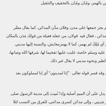
ن
بالهمز،
ومُدْن
ومُدُن
بالتخفيف
والتثقيل
.
يجز
جمعها
على
مدن،
وفلان
مدَّن
المدائن،
كما
يقال
مصَّر
دائن
،
فقال
فيه
قولان،
من
جعله
فعيلة
من
قولك
مَدَن
بالمكان
أي
مُلِكَ
لم
يهمز،
كما
لا
يهمز
معايش،
والنسبة
إليها
مديني
.
عليه
وسلم
خاصة،
غلبت
عليها
تفخيما
لها،
شرفها
الله
وصانها،
لطير
ونحوه
مديني
لا
يقال
غير
ذلك
.
وقد
فسر
قوله
تعالى
: “
إنا
لمدينون
”
أي
إنا
لمملوكون
بعد
يدل
على
أن
الميم
أصلية
وإذا
نُسِبَ
إلى
مدينة
الرسول
صلى
مَدِينِي
،
وإلى
مدائن
كسرى
مدائني،
للفرق
بين
النسب
لئلا