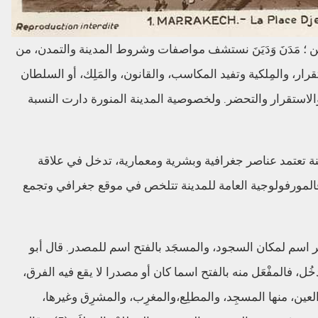
ن
؛
مَدَنَ
وَدَيَنَ
نستشف
مواصفات
وشروط
المدينة
والتمدن،
من
قرار،
والمِلكية
وتفيد
المكاسب،
والقانون،
والمَلِك،
أو
السلطان
الاستقرار
والتحضر
.
ولخصوصية
المدينة
المنورة
دارت
النسبة
ة
تعتمد
عناصر
جغرافية
وبشرية
ومعمارية،
تدخل
في
علاقة
المورفولوجية
العامة
للمدينة
تتلخص
في
موقع
جغرافي
وتجمع
اسم
لمكان
السجود،
والمسجَد
بالفتح
اسم
للمصدر
.
قال
أبو
خُل،
فالمفْعَل
منه
بالفتح
اسما
كان
أو
مصدرا
لا
يقع
فيه
الفرق،
لعين،
منها
المسجِد،
والمطلِع،
والمغرِب،
والمشرِق
وغيرها،