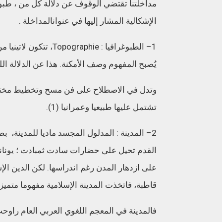
مداخلتنا
تقتضي
الوقوف
عن
دلالة
كل
من
،
طبوغ
الإشكالية
المشار
إليها
في
عنوان
المداخلة
.
1
–
الطبوغرافيا
: Topographie
،
تتكون
لاتينيا
من
يُصبح
المفهوم
وصف
الأمكنة
.
هذا
عن
الدلالة
الل
وتدل
في
الاصطلاح
على
فن
مسح
وتخطيط
مخت
تشتمل
عليها
طبيعيا
وعمرانيا
(1).
2
–
المدينة
:
المدلول
المجسد
ماديا
للمدينة،
بص
القدم
تحيل
على
حضارات
سادت
ثم
بادت
؛
يونان
على
ازدهار
المدن
رغم
اندراسها
.
لكن
الدين
الإ
قاطبة،
فاتخذت
المدينة
الإسلامية
مفهوما
متميزا
فالمدينة
في
المعجم
اللغوي
العربي
العام
راوح