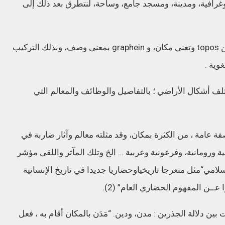
رافية،
ومدينة،
ومسجد
جامع،
وساحة،
لنتطرق
بعد
ذلك
إلى
topos
وتعني
مكان،
و
graphein
بمعنى
وصف،
وبذلك
التركيب
غوية
.
لف
أشكال
الأراضي
؛
بالتفاصيل
والوظائف
والمعالم
التي
فة
عامة
،
من
الكثرة
بمكان،
وقد
مثلته
معالم
وآثار
ضاربة
في
ية
ورومانية،
وفرعونية
وعربية
…
الخ
وتلك
المآثر
واللقى
مؤشر
سلامي
“
مثل
منعرجا
تاريخيا
وحضاريا
جديدا
في
تاريخ
الإنسانية
عــن
المفهوم
الحضاري
العام
” (2).
ت
بين
دلالة
الجذرين
:
مدن،
ودين
. “
مَدَن
بالمكان
أقام
به
،
فعل