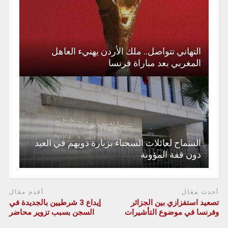
التهاني تتواصل.. ملك الأردن يهنيء العاهل
المغربي بعد مباراة فرنسا
السماح لعائلات السجناء بزيارة ذويهم في العيد
دون قفة المؤونة
أحدث مقال
أقدم مقال
تصعيد استفزازي بين الجزائر
إيداع 3 شرطيين بالجديدة في
وفرنسا في موضوع التأشيرات
السجن بسبب تزوير محاضر