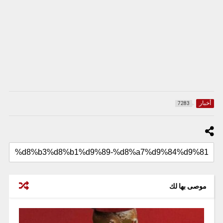
أخبار
7283
موصى بها لك