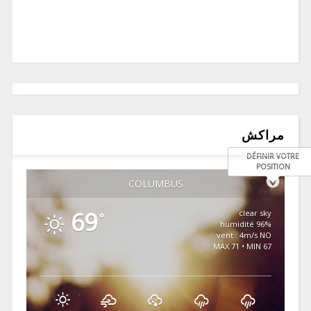
مراكش
DÉFINIR VOTRE
POSITION
COLUMBUS
69
clear sky
°
96% humidité
vent : 4m/s NO
MAX 71 • MIN 67