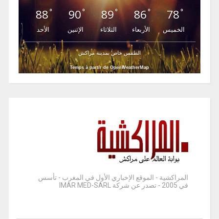
88
90
89
86
78
°
°
°
°
°
الخميس
الأربعاء
الثلاثاء
الإثنين
الأحد
الطقس خاص بمدينة مراكش
Temps à partir de OpenWeatherMap
المراكشية - الموقع الإخباري الأول في المغرب - تأسس
في 2005 - تصدر عن شركة IMAR MED-SARL