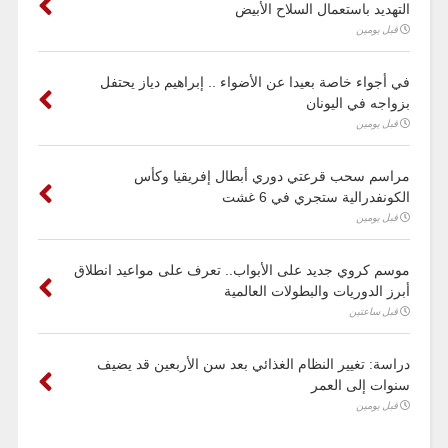
التهديد باستعمال السلاح الأبيض
قبل يومين
في أجواء خاصة بعيدا عن الأضواء .. إبراهيم دياز يحتفل
بزواجه في اليونان
قبل يومين
مراسم سحب قرعتي دوري أبطال إفريقيا وكأس
الكونفدرالية ستجري في 6 غشت
قبل يومين
موسم كروي جديد على الأبواب.. تعرف على مواعيد انطلاق
أبرز الدوريات والبطولات العالمية
قبل ساعتين
دراسة: تغيير النظام الغذائي بعد سن الأربعين قد يضيف
سنوات إلى العمر
قبل يومين