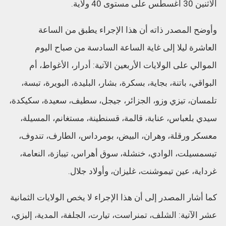
الاثنين 30 أغسطس على مستوى 40 ولاية.
وأوضح المصدر ذاته أن هذا الإجراء يطبق من الساعة
العاشرة ليلا إلى غاية الساعة السادسة من صباح اليوم
الموالي على الولايات الأربعين الآتية: أدرار، الأغواط، أم
البواقي، باتنة، بجاية، بسكرة، بشار، البليدة، البويرة، تبسة،
تلمسان، تيزي وزو، الجزائر، جيجل، سطيف، سعيدة، سكيكدة،
سيدي بلعباس، عنابة، قالمة، قسنطينة، مستغانم، المسيلة،
معسكر ورقلة، وهران، البيض، بومرداس، الطارف، تندوف،
تيسمسيلت، الوادي، خنشلة، سوق أهراس، تيبازة، النعامة،
غرداية، عين تيموشنت، غليزان، وأولاد جلال.
كما أشار المصدر إلى أن هذا الإجراء لا يخص الولايات الثمانية
عشر الآتية: الشلف، تمنراست، تيارت، الجلفة، المدية، إليزي،