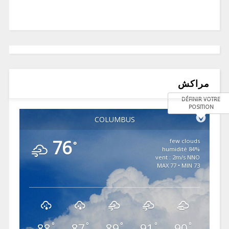
مراكش
DÉFINIR VOTRE
POSITION
COLUMBUS
76
few clouds
°
84% humidité
vent : 2m/s NNO
MAX 77 • MIN 73
88
87
89
91
90
°
°
°
°
°