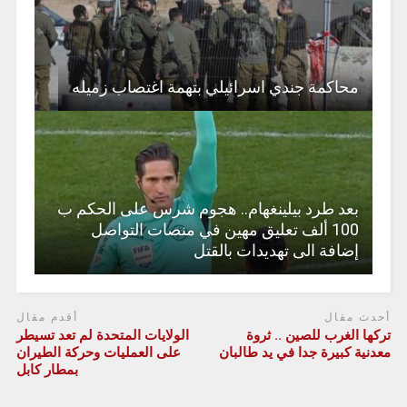
محاكمة جندي اسرائيلي بتهمة اغتصاب زميله
بعد طرد بيلينغهام.. هجوم شرس على الحكم ب
100 ألف تعليق مهين في منصات التواصل
إضافة الى تهديدات بالقتل
أحدث مقال
أقدم مقال
تركها الغرب للصين‏ .. ثروة
الولايات المتحدة لم تعد تسيطر
معدنية كبيرة جدا في يد طالبان
على العمليات وحركة الطيران
بمطار كابل