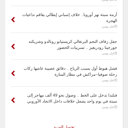
أزمة سبتة تهز أوروبا.. خلاف إسباني إيطالي يفاقم تداعيات
الهجرة
قبل يومين
حفل زفاف النجم البرتغالي كريستيانو رونالدو وشريكته
جورجينا رودريغيز .. تسريبات الحضور
قبل يومين
فشل هبوط أول بسبب الرياح .. دقائق عصيبة عاشها ركاب
رحلة صوفيا–مراكش في مطار المنارة
قبل يومين
فنلندا تدخل على الخط .. وصول نحو 49 ألف مهاجر إلى
سبتة في يوم واحد يشعل خلافات داخل الاتحاد الأوروبي
قبل يومين
تحميل المزيد