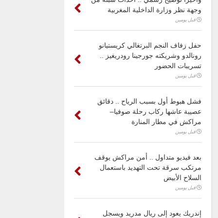
وجهة نظر وزارة الداخلية المغربية
قبل يومين
حفل زفاف النجم البرتغالي كريستيانو
رونالدو وشريكته جورجينا رودريغيز ..
تسريبات الحضور
قبل يومين
فشل هبوط أول بسبب الرياح .. دقائق
عصيبة عاشها ركاب رحلة صوفيا–
مراكش في مطار المنارة
قبل يومين
بعد فيديو متداول .. أمن مراكش يوقف
مرتكب سرقة تحت التهديد باستعمال
السلاح الأبيض
قبل يومين
إندريك يعود إلى ريال مدريد ويسجل