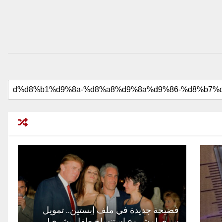
فضيحة جديدة في ملف إبستين.. تمويل
سري لمشروع استنساخ طفل بشري!