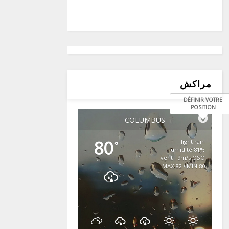
مراكش
DÉFINIR VOTRE
POSITION
COLUMBUS
80
light rain
°
81% humidité
vent : 9m/s OSO
MAX 82 • MIN 80