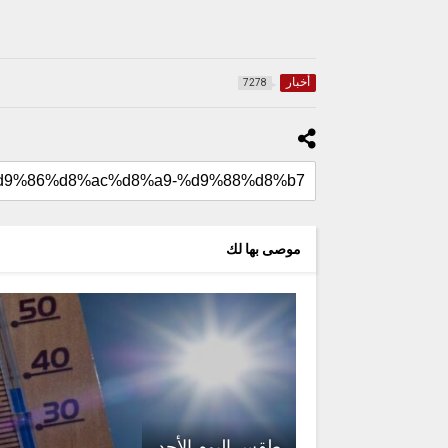
أخبار
7278
موصى بها لك
طقس اليوم الأحد