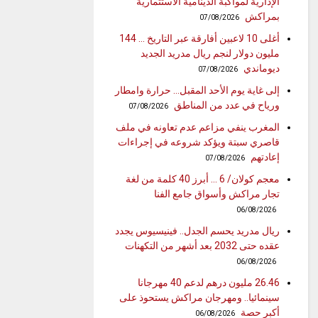
الإدارية لمواكبة الدينامية الاستثمارية
بمراكش
07/08/2026
أغلى 10 لاعبين أفارقة عبر التاريخ … 144
مليون دولار لنجم ريال مدريد الجديد
ديوماندي
07/08/2026
إلى غاية يوم الأحد المقبل… حرارة وامطار
ورياح في عدد من المناطق
07/08/2026
المغرب ينفي مزاعم عدم تعاونه في ملف
قاصري سبتة ويؤكد شروعه في إجراءات
إعادتهم
07/08/2026
معجم كولان/ 6 … أبرز 40 كلمة من لغة
تجار مراكش وأسواق جامع الفنا
06/08/2026
ريال مدريد يحسم الجدل.. فينيسيوس يجدد
عقده حتى 2032 بعد أشهر من التكهنات
06/08/2026
26.46 مليون درهم لدعم 40 مهرجانا
سينمائيا.. ومهرجان مراكش يستحوذ على
أكبر حصة
06/08/2026