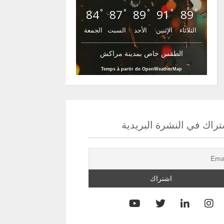
84
87
89
91
89
°
°
°
°
°
الثلاثاء
الإثنين
الأحد
السبت
الجمعة
الطقس خاص بمدينة مراكش
Temps à partir de OpenWeatherMap
راك في النشرة البريدية