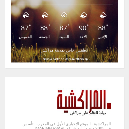
87
88
87
90
88
°
°
°
°
°
الإثنين
الأحد
السبت
الجمعة
الخميس
الطقس خاص بمدينة مراكش
Temps à partir de OpenWeatherMap
المراكشية - الموقع الإخباري الأول في المغرب - تأسس
في 2005 - تصدر عن شركة IMAR MED-SARL