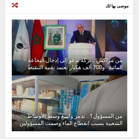
موصى بها لك
من مراكش .. بركة يدعو إلى إدخال النجاعة
المائية ..و700 ألف هكتار تعتمد تقنية التنقيط
من المسؤول؟ .. تدمر واسع وسط الأوساط
الشعبية بسبب انقطاع الماء وصمت المسؤولين