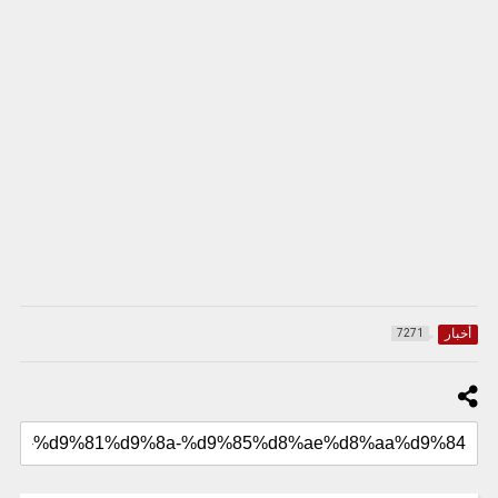
أخبار
7271