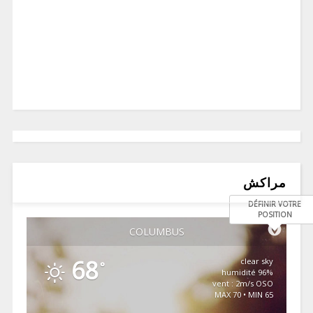
مراكش
DÉFINIR VOTRE
POSITION
COLUMBUS
68
clear sky
°
96% humidité
vent : 2m/s OSO
MAX 70 • MIN 65