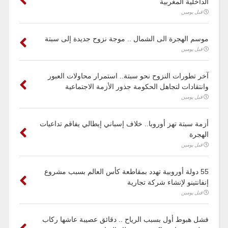
الداخلية المغربية
قبل يومين
موسم الهجرة الى الشمال .. موجة نزوح جديدة إلى سبتة
قبل يومين
آخر تطورات النزوح نحو سبتة.. استمرار محاولات العبور
وانتقادات لتجاهل الحكومة جذور الأزمة الاجتماعية
قبل يومين
أزمة سبتة تهز أوروبا.. خلاف إسباني إيطالي يفاقم تداعيات
الهجرة
قبل يومين
55 دولة أوروبية تهدد بمقاطعة كأس العالم بسبب مشروع
إنفانتينو لإنشاء شركة تجارية
قبل يومين
فشل هبوط أول بسبب الرياح .. دقائق عصيبة عاشها ركاب