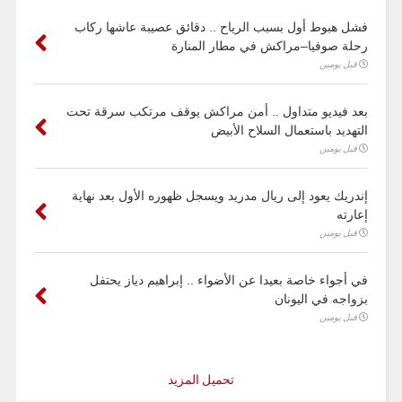
فشل هبوط أول بسبب الرياح .. دقائق عصيبة عاشها ركاب
رحلة صوفيا–مراكش في مطار المنارة
قبل يومين
بعد فيديو متداول .. أمن مراكش يوقف مرتكب سرقة تحت
التهديد باستعمال السلاح الأبيض
قبل يومين
إندريك يعود إلى ريال مدريد ويسجل ظهوره الأول بعد نهاية
إعارته
قبل يومين
في أجواء خاصة بعيدا عن الأضواء .. إبراهيم دياز يحتفل
بزواجه في اليونان
قبل يومين
تحميل المزيد