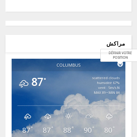
مراكش
DÉFINIR VOTRE
POSITION
COLUMBUS
87
scattered clouds
°
67% humidité
vent : 5m/s N
MAX 89 • MIN 84
87
87
88
90
80
°
°
°
°
°