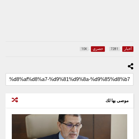
أخبار
حصري
104
7281
موصى بها لك