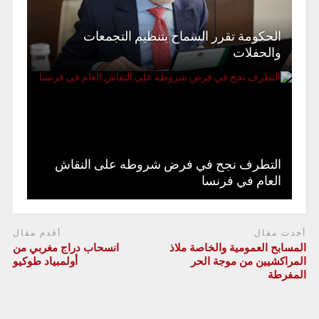
الحكومة تقرر السماح بتنظيم التجمعات
والحفلات
التطرف نجح في فرض شروطه على النقاش
العام في فرنسا
أحدث مقال
أقدم مقال
المسابح العمومية والخاصة ملاذ
انسحاب دراج مغربي من
المراكشيين من موجة الحر
أولمبياد طوكيو
المفرطة