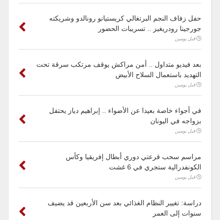
حفل زفاف النجم البرتغالي كريستيانو رونالدو وشريكته
جورجينا رودريغيز .. تسريبات الحضور
قبل يومين
بعد فيديو متداول .. أمن مراكش يوقف مرتكب سرقة تحت
التهديد باستعمال السلاح الأبيض
قبل يومين
في أجواء خاصة بعيدا عن الأضواء .. إبراهيم دياز يحتفل
بزواجه في اليونان
قبل يومين
مراسم سحب قرعتي دوري أبطال إفريقيا وكأس
الكونفدرالية ستجري في 6 غشت
قبل يومين
دراسة: تغيير النظام الغذائي بعد سن الأربعين قد يضيف
سنوات إلى العمر