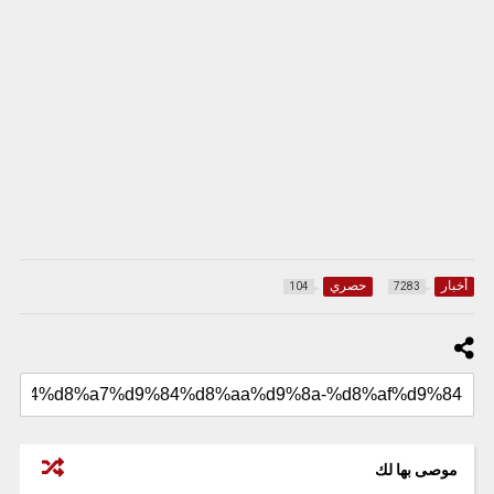
أخبار
حصري
104
7283
موصى بها لك