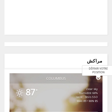
مراكش
DÉFINIR VOTRE
POSITION
COLUMBUS
87
clear sky
°
66% humidité
vent : 3m/s SSO
MAX 89 • MIN 85