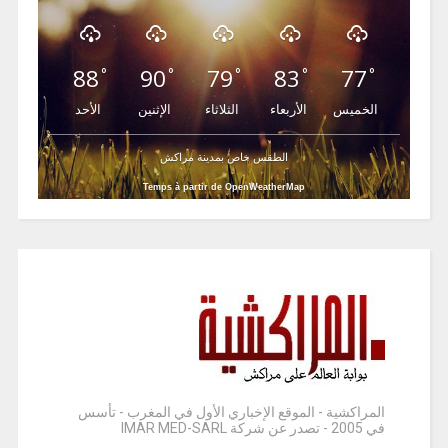
88
90
79
83
77
°
°
°
°
°
الخميس
الأربعاء
الثلاثاء
الإثنين
الأحد
الطقس خاص بمدينة مراكش
Temps à partir de OpenWeatherMap
المراكشية - الموقع الإخباري الأول في المغرب - تأسس
في 2005 - تصدر عن شركة IMAR MED-SARL