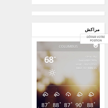
مراكش
DÉFINIR VOTRE
POSITION
COLUMBUS
68
clear sky
°
96% humidité
vent : 2m/s OSO
MAX 70 • MIN 65
87
88
87
90
88
°
°
°
°
°