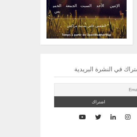
الإثنين
الأحد
السبت
الجمعة
الخمي
س
الطقس خاص بمدينة مراكش
Temps à partir de OpenWeatherMap
راك في النشرة البريدية