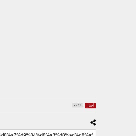
أخبار
7271