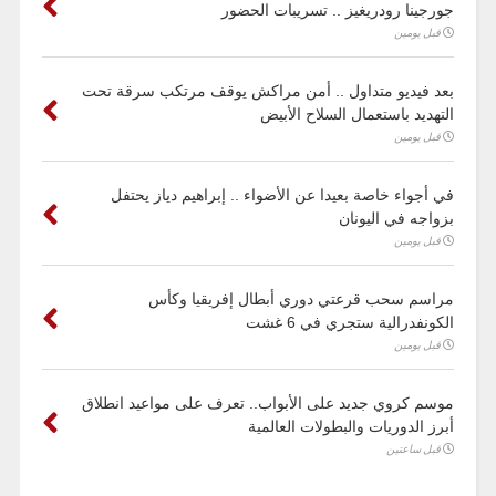
جورجينا رودريغيز .. تسريبات الحضور
قبل يومين
بعد فيديو متداول .. أمن مراكش يوقف مرتكب سرقة تحت
التهديد باستعمال السلاح الأبيض
قبل يومين
في أجواء خاصة بعيدا عن الأضواء .. إبراهيم دياز يحتفل
بزواجه في اليونان
قبل يومين
مراسم سحب قرعتي دوري أبطال إفريقيا وكأس
الكونفدرالية ستجري في 6 غشت
قبل يومين
موسم كروي جديد على الأبواب.. تعرف على مواعيد انطلاق
أبرز الدوريات والبطولات العالمية
قبل ساعتين