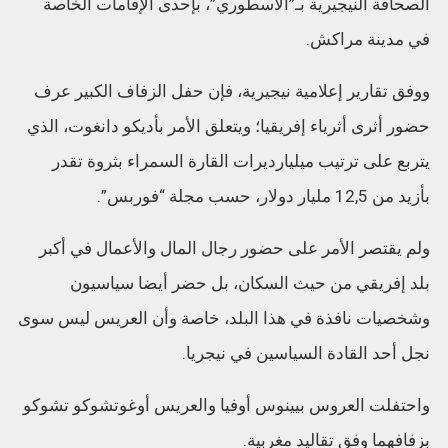
الصحافة النيجيرية بـ”الأسطوري”، بإحدى الإقامات الخاصة
في مدينة مراكش.
ووفق تقارير إعلامية نيجيرية، فإن حفل الزفاف الكبير عرف
حضور أثرى أثرياء إفريقيا؛ ويتعلق الأمر بأديكو دانغوت، الذي
يتربع على ترتيب ميليارديرات القارة السمراء بثروة تقدر
بأزيد من 12,5 مليار دولار، حسب مجلة “فوربس”.
ولم يقتصر الأمر على حضور رجال المال والأعمال في أكبر
بلد إفريقي من حيث السكان، بل حضر أيضا سياسيون
وشخصيات نافذة في هذا البلد، خاصة وأن العريس ليس سوى
نجل أحد القادة السياسين في نيجريا.
واحتفلت العروس بيينوس أوفيا والعريس أوغوتشوكو تشوكو
بزفافهما وفق تقاليد مغربية.