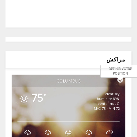
مراكش
DÉFINIR VOTRE
POSITION
COLUMBUS
75
clear sky
°
89% humidité
vent : 1m/s O
MAX 78 • MIN 72