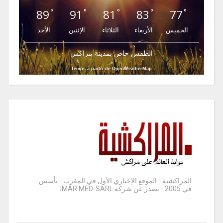
89
91
81
83
77
°
°
°
°
°
الخميس
الأربعاء
الثلاثاء
الإثنين
الأحد
الطقس خاص بمدينة مراكش
Temps à partir de OpenWeatherMap
المراكشية - الموقع الإخباري الأول في المغرب - تأسس
في 2005 - تصدر عن شركة IMAR MED-SARL