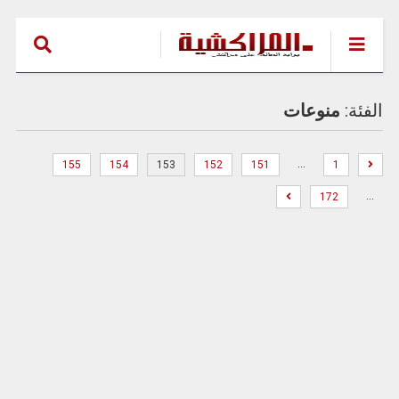
الفئة:
منوعات
…
155
154
153
152
151
1
…
172