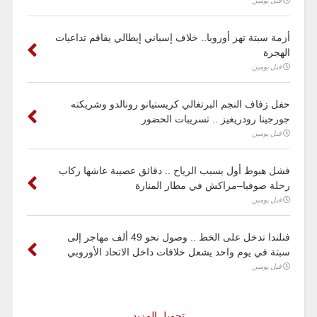
قبل يومين
أزمة سبتة تهز أوروبا.. خلاف إسباني إيطالي يفاقم تداعيات
الهجرة
قبل يومين
حفل زفاف النجم البرتغالي كريستيانو رونالدو وشريكته
جورجينا رودريغيز .. تسريبات الحضور
قبل يومين
فشل هبوط أول بسبب الرياح .. دقائق عصيبة عاشها ركاب
رحلة صوفيا–مراكش في مطار المنارة
قبل يومين
فنلندا تدخل على الخط .. وصول نحو 49 ألف مهاجر إلى
سبتة في يوم واحد يشعل خلافات داخل الاتحاد الأوروبي
قبل يومين
تحميل المزيد