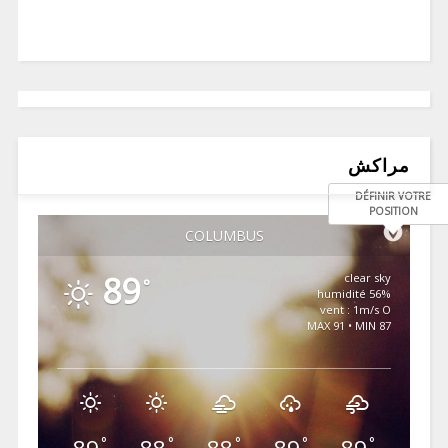
مراكش
DÉFINIR VOTRE
POSITION
COLUMBUS
89
clear sky
°
56% humidité
vent : 1m/s O
MAX 91 • MIN 87
°
°
°
°
°