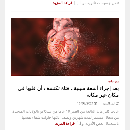
تنقل جسيمات نانوية من أ [...]
قراءة المزيد
منوعات
بعد إجراء أشعة سينية.. فتاة تكتشف أن قلبها في
مكان غير مكانه
المراكشية
15/08/2021
عانت كلير ماك البالغة من العمر 19 عاما من شيكاغو بالولايات المتحدة،
من سعال مستمر لمدة شهرين ونصف، لكنها حاولت شفاء نفسها
باستعمال بعض الأدوبة. و [...]
قراءة المزيد