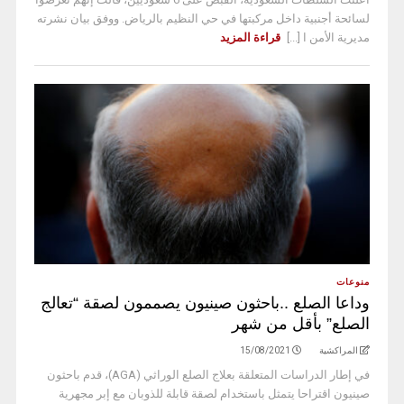
لسائحة أجنبية داخل مركبتها في حي النظيم بالرياض. ووفق بيان نشرته
مديرية الأمن ا [...]
قراءة المزيد
منوعات
وداعا الصلع ..باحثون صينيون يصممون لصقة “تعالج
الصلع” بأقل من شهر
المراكشية
15/08/2021
في إطار الدراسات المتعلقة بعلاج الصلع الوراثي (AGA)، قدم باحثون
صينيون اقتراحا يتمثل باستخدام لصقة قابلة للذوبان مع إبر مجهرية