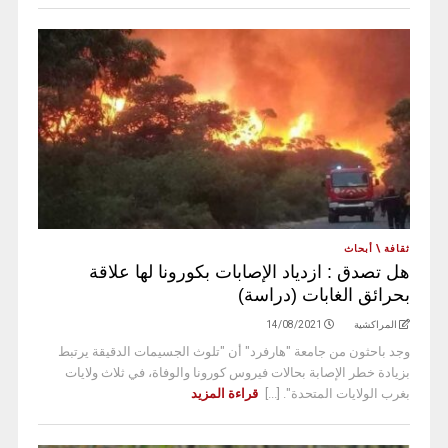
ثقافة \ أبحاث
هل تصدق : ازدياد الإصابات بكورونا لها علاقة
بحرائق الغابات (دراسة)
المراكشية
14/08/2021
وجد باحثون من جامعة "هارفرد" أن "تلوث الجسيمات الدقيقة يرتبط
بزيادة خطر الإصابة بحالات فيروس كورونا والوفاة، في ثلاث ولايات
بغرب الولايات المتحدة". [...]
قراءة المزيد