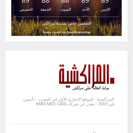
89
88
88
89
89
الإثنين
الأحد
السبت
الجمعة
الخميس
الطقس خاص بمدينة مراكش
Temps à partir de OpenWeatherMap
المراكشية - الموقع الإخباري الأول في المغرب - تأسس
في 2005 - تصدر عن شركة IMAR MED-SARL