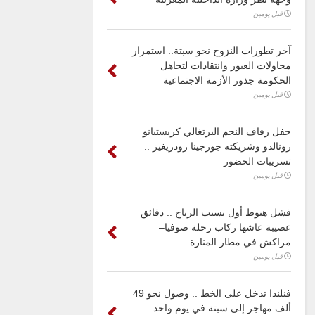
قبل يومين
آخر تطورات النزوح نحو سبتة.. استمرار
محاولات العبور وانتقادات لتجاهل
الحكومة جذور الأزمة الاجتماعية
قبل يومين
حفل زفاف النجم البرتغالي كريستيانو
رونالدو وشريكته جورجينا رودريغيز ..
تسريبات الحضور
قبل يومين
فشل هبوط أول بسبب الرياح .. دقائق
عصيبة عاشها ركاب رحلة صوفيا–
مراكش في مطار المنارة
قبل يومين
فنلندا تدخل على الخط .. وصول نحو 49
ألف مهاجر إلى سبتة في يوم واحد