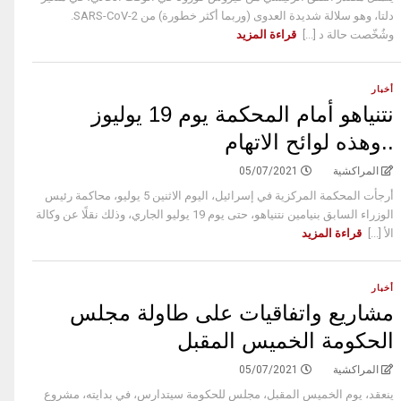
دلتا، وهو سلالة شديدة العدوى (وربما أكثر خطورة) من SARS-CoV-2.
وشُخّصت حالة د [...]
قراءة المزيد
أخبار
نتنياهو أمام المحكمة يوم 19 يوليوز
..وهذه لوائح الاتهام
المراكشية
05/07/2021
أرجأت المحكمة المركزية في إسرائيل، اليوم الاثنين 5 يوليو، محاكمة رئيس
الوزراء السابق بنيامين نتنياهو، حتى يوم 19 يوليو الجاري، وذلك نقلًا عن وكالة
الأ [...]
قراءة المزيد
أخبار
مشاريع واتفاقيات على طاولة مجلس
الحكومة الخميس المقبل
المراكشية
05/07/2021
ينعقد، يوم الخميس المقبل، مجلس للحكومة سيتدارس، في بدايته، مشروع