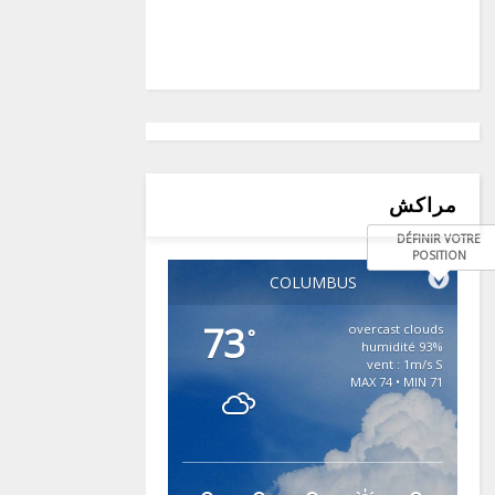
مراكش
DÉFINIR VOTRE
POSITION
COLUMBUS
73
overcast clouds
°
93% humidité
vent : 1m/s S
MAX 74 • MIN 71