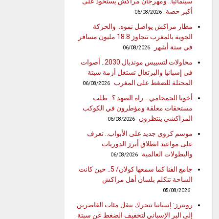
سينمائيا.. ومهرجان مراكش يستحوذ على
أكبر حصة
06/08/2026
مطار مراكش يواصل نموه.. والحركة
الجوية بالمغرب تتجاوز 18.8 مليون مسافر
في ستة أشهر
06/08/2026
محاولات لتسييس مونديال 2030.. أصوات
في إسبانيا والبرتغال تستغل أزمة سبتة
المحتلة للضغط على المغرب
06/08/2026
أخويا الجمجامي .. راه الصهد ؟.. طلب
مستحقات معلقة ومؤطرون في الكوكب
المراكشي ينتظرون
06/08/2026
موسم كروي جديد على الأبواب.. تعرف
على مواعيد انطلاق أبرز الدوريات
والبطولات العالمية
06/08/2026
جامع الفنا كما سمعها كولان/ 5.. حين كانت
الساحة تتكلم بلسان أهل مراكش
05/08/2026
رويترز: إسبانيا تتحرك بنقل مئات القاصرين
إلى البر الإسباني لتخفيف الضغط عن سبتة