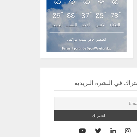
89
88
87
85
73
°
°
°
°
°
الثلاثاء
الإثنين
الأحد
السبت
الجمعة
الطقس خاص بمدينة مراكش
Temps à partir de OpenWeatherMap
راك في النشرة البريدية