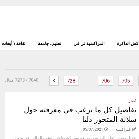
كش الذاكرة
المراكشية تي في
تعليم ـ جامعة
ثقافة \ أبحاث
…
‫
7040
/ 7273 مقال
728
706
705
أخبار
تفاصيل كل ما ترغب في معرفته حول
سلالة المتحور دلتا
المراكشية
05/07/2021
يتمثل مصدر القلق الرئيسي من فيروس كورونا في الوقت الحالي، في متغير