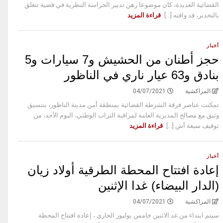
القضائية العديدة، كان موضوعا رهن تدبير الحراسة النظرية في قضية تتعلق
بالتخدير، قد وافته [...]
قراءة المزيد
أخبار
حجز أطنان من الحشيش و7 سيارات و5
بنادق و63 عيار ناري في الناظور
المراكشية
04/07/2021
تمكنت عناصر فرقة الشرطة القضائية بمنطقة أمن مدينة الناظور، بتنسيق
وثيق مع مصالح المديرية العامة لمراقبة التراب الوطني، اليوم الأحد، من
توقيف سبعة أش [...]
قراءة المزيد
أخبار
إعادة افتتاح المحطة الطرقية أولاد زيان
(الدار البيضاء) غدا الإثنين
المراكشية
04/07/2021
سيتم ابتداء من غد الاثنين خامس يوليوز الجاري ، إعادة افتتاح المحطة