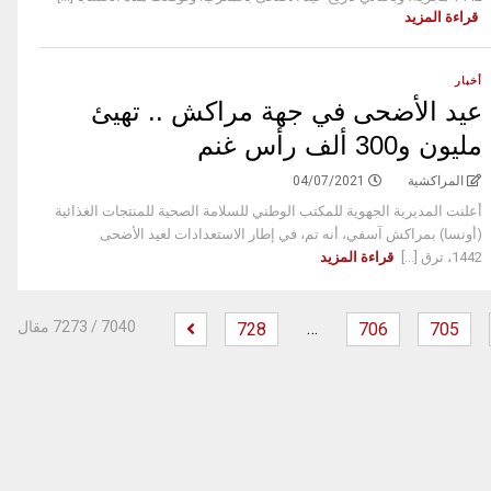
قراءة المزيد
أخبار
عيد الأضحى في جهة مراكش .. تهيئ
مليون و300 ألف رأس غنم
المراكشية
04/07/2021
أعلنت المديرية الجهوية للمكتب الوطني للسلامة الصحية للمنتجات الغذائية
(أونسا) بمراكش آسفي، أنه تم، في إطار الاستعدادات لعيد الأضحى
1442، ترق [...]
قراءة المزيد
…
‫
7040
/ 7273 مقال
728
706
705