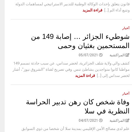
قانون يتعلق بإحداث الوكالة الوطنية للتدبير الاستراتيجي لمساهمات الدولة
وتتبع أداء الم [...]
قراءة المزيد
أخبار
شوطيء الجزائر … إصابة 149 من
المستحمين بغثيان وحمى
المراكشية
05/07/2021
كشف والي ولاية شلف الجزائرية، لخضر سداس، عن سبب حادثة تسمم 149
مواطنا كانوا متواجدين بشاطئ تنس. وفي تصريح لقناة "الشروق نيوز"، أشار
لخضر سداس إلى [...]
قراءة المزيد
أخبار
وفاة شخص كان رهن تدبير الحراسة
النظرية في سلا
المراكشية
04/07/2021
علم لدى مصالح الأمن الإقليمي بمدينة سلا أن شخصا من ذوي السوابق