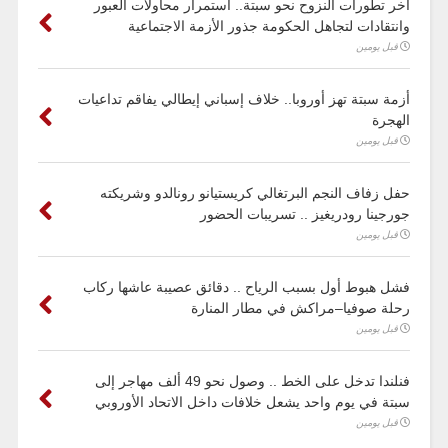
آخر تطورات النزوح نحو سبتة.. استمرار محاولات العبور
وانتقادات لتجاهل الحكومة جذور الأزمة الاجتماعية
قبل يومين
أزمة سبتة تهز أوروبا.. خلاف إسباني إيطالي يفاقم تداعيات
الهجرة
قبل يومين
حفل زفاف النجم البرتغالي كريستيانو رونالدو وشريكته
جورجينا رودريغيز .. تسريبات الحضور
قبل يومين
فشل هبوط أول بسبب الرياح .. دقائق عصيبة عاشها ركاب
رحلة صوفيا–مراكش في مطار المنارة
قبل يومين
فنلندا تدخل على الخط .. وصول نحو 49 ألف مهاجر إلى
سبتة في يوم واحد يشعل خلافات داخل الاتحاد الأوروبي
قبل يومين