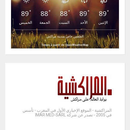
89
88
88
89
89
°
°
°
°
°
الإثنين
الأحد
السبت
الجمعة
الخميس
الطقس خاص بمدينة مراكش
Temps à partir de OpenWeatherMap
المراكشية - الموقع الإخباري الأول في المغرب - تأسس
في 2005 - تصدر عن شركة IMAR MED-SARL