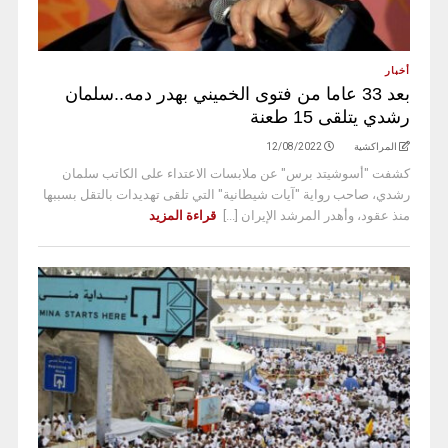
أخبار
بعد 33 عاما من فتوى الخميني بهدر دمه..سلمان
رشدي يتلقى 15 طعنة
المراكشية
12/08/2022
كشفت "أسوشيتد برس" عن ملابسات الاعتداء على الكاتب سلمان
رشدي، صاحب رواية "آيات شيطانية" التي تلقى تهديدات بالتقل بسببها
منذ عقود، وأهدر المرشد الإيران [...]
قراءة المزيد