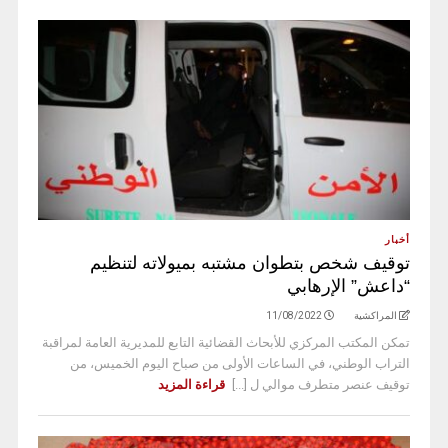
أخبار
توقيف شخص بتطوان مشتبه بميولاته لتنظيم
“داعش” الإرهابي
المراكشية
11/08/2022
تمكن المكتب المركزي للأبحاث القضائية التابع للمديرية العامة لمراقبة
التراب الوطني، في الساعات الأولى من صباح اليوم الخميس، من
توقيف عنصر متطرف موالي ل [...]
قراءة المزيد