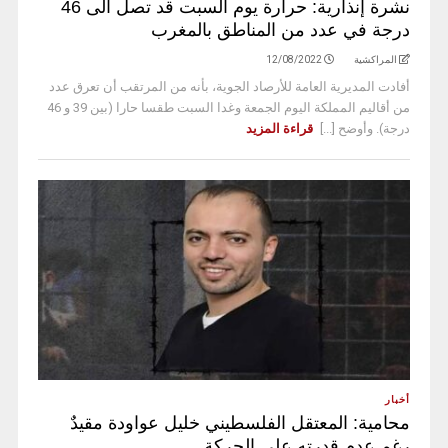
نشرة إنذارية: حرارة يوم السبت قد تصل الى 46
درجة في عدد من المناطق بالمغرب
المراكشية
12/08/2022
أفادت المديرية العامة للأرصاد الجوية، بأنه من المرتقب أن تعرق عدد
من أقاليم المملكة اليوم الجمعة وغدا السبت طقسا حارا (بين 39 و 46
درجة). وأوضح [...]
قراءة المزيد
أخبار
محامية: المعتقل الفلسطيني خليل عواودة مقيدٌ
رغم عدم قدرته على الحركة