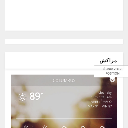
مراكش
DÉFINIR VOTRE
POSITION
COLUMBUS
89
clear sky
°
56% humidité
vent : 1m/s O
MAX 91 • MIN 87