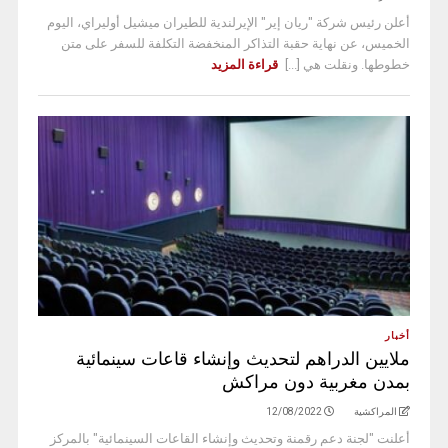
أعلن رئيس شركة "ريان إير" الإيرلندية للطيران ميشيل أوليراي، اليوم
الخميس، عن نهاية حقبة التذاكر المنخفضة التكلفة للسفر على متن
خطوطها. ونقلت هي [...]
قراءة المزيد
أخبار
ملايين الدراهم لتحديث وإنشاء قاعات سينمائية
بمدن مغربية دون مراكش
المراكشية
12/08/2022
أعلنت "لجنة دعم رقمنة وتحديث وإنشاء القاعات السينمائية" بالمركز