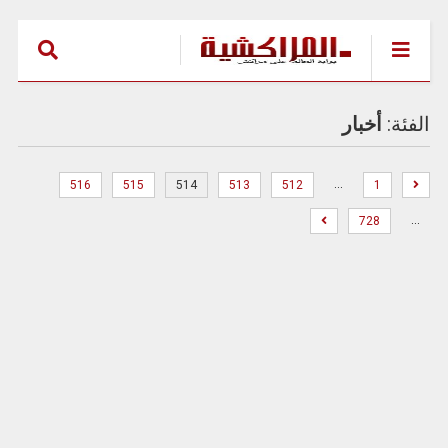
الفئة:
أخبار
…
516
515
514
513
512
1
…
728