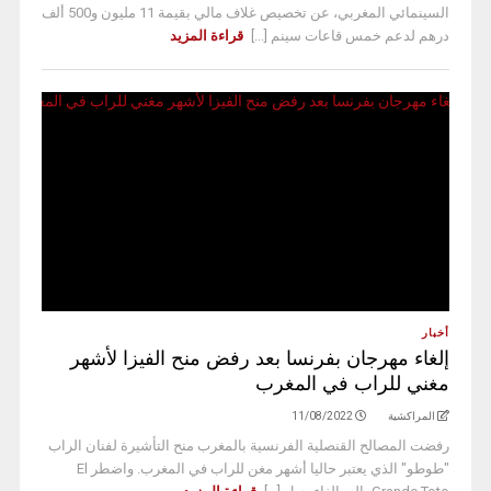
السينمائي المغربي، عن تخصيص غلاف مالي بقيمة 11 مليون و500 ألف
درهم لدعم خمس قاعات سينم [...]
قراءة المزيد
أخبار
إلغاء مهرجان بفرنسا بعد رفض منح الفيزا لأشهر
مغني للراب في المغرب
المراكشية
11/08/2022
رفضت المصالح القنصلية الفرنسية بالمغرب منح التأشيرة لفنان الراب
"طوطو" الذي يعتبر حاليا أشهر مغن للراب في المغرب. واضطر El