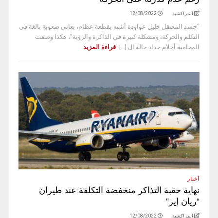
المراكشية
12/08/2022
"جسد المعتقل خليل عواودة أشبه بقطعة عظام، يعاني صعوبة بالغة في
التكلم والحركة، ومشكلة كبيرة في الذاكرة والرؤية"، هكذا وصفت
المحامية أحلام حداد حالة ال [...]
قراءة المزيد
أخبار
نهاية حقبة التذاكر منخفضة التكلفة عند طيران
“ريان إير”
المراكشية
12/08/2022