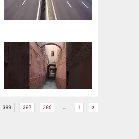
…
388
387
386
1