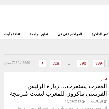
كش الذاكرة
المراكشية تي في
تعليم ـ جامعة
ثقافة \ أبحاث
…
‫
3880
/ 7280 مقال
728
390
389
أخبار
المغرب يستغرب… زيارة الرئيس
الفرنسي ماكرون للمغرب ليست مُبرمجة
المراكشية
16/09/2023
أفاد مصدر حكومي رسمي مغربي بأن زيارة الرئيس الفرنسي، إيمانويل