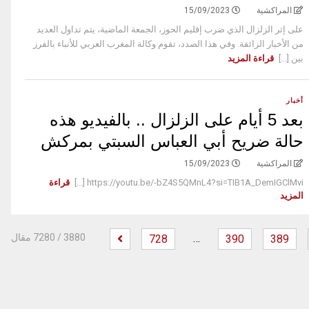
المراكشية
15/09/2023
على إثر الزلزال الذي ضرب إقليم الحوز، الجمعة الماضية، يتم تداول العديد
من الأخبار الزائفة. وفي هذا الصدد، تقوم وكالة المغرب العربي للأنباء بالفرز
بين [...]
قراءة المزيد
أخبار
بعد 5 أيام على الزلزال .. بالفيديو هذه
حالة ضريح أبي العباس السبتي بمركش
المراكشية
15/09/2023
https://youtu.be/-bZ4S5QMnL4?si=TIB1A_DemIGClMvi [...]
قراءة
المزيد
…
‫
3880
/ 7280 مقال
728
390
389