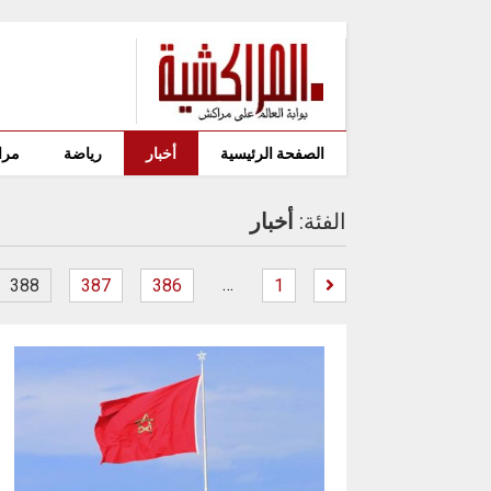
الصفحة الرئيسية
أخبار
رياضة
مرا
الفئة:
أخبار
…
388
387
386
1