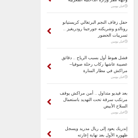
قبل يومين
حفل زفاف النجم البرتغالي كريستيانو
رونالدو وشريكته جورجينا رودريغيز ..
تسريبات الحضور
قبل يومين
فشل هبوط أول بسبب الرياح .. دقائق
عصيبة عاشها ركاب رحلة صوفيا–
مراكش في مطار المنارة
قبل يومين
بعد فيديو متداول .. أمن مراكش يوقف
مرتكب سرقة تحت التهديد باستعمال
السلاح الأبيض
قبل يومين
إندريك يعود إلى ريال مدريد ويسجل
ظهوره الأول بعد نهاية إعارته