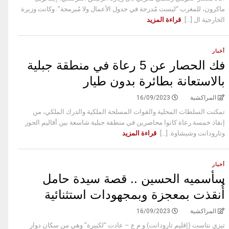
ماكرون، للمغرب “ليست مُدرجة في جدول الأعمال ولا مُبرمجة”. وكانت وزيرة
الخارجية ال [...]
قراءة المزيد
أخبار
فك الحصار عن 5 رعاة في منطقة جبلية
بالاستعانة بطائرة بدون طيار
المراكشية
16/09/2023
تمكنت السلطات المحلية والقوات المسلحة الملكية والدرك الملكي، من
إنقاذ خمسة رعاة كانوا محاصرين في منطقة جبلية شاسعة بين أقاليم الحوز
وتارودانت وشيشاوة. [...]
قراءة المزيد
أخبار
سأسميه الحسين .. قصة سيدة حامل
أُنقذت بمعجزة وبمجهودات استثنائية
المراكشية
16/09/2023
تيزي نتاست (إقليم تارودانت) و م ع – عادت “لكبيرة” وهي من سكان دوار