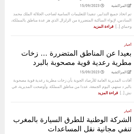
المراكشية
15/09/2023
تم اتخاذ جميع التدابير، تنفيذا للتعليمات السامية لصاحب الجلالة الملك محمد
السادس، لإيواء الساكنة المتضررة من الزلزال الذي هز عدة مناطق بالمملكة،
وحماي [...]
قراءة المزيد
أخبار
بعيدا عن المناطق المتضررة … زخات
مطرية رعدية قوية مصحوبة بالبرد
المراكشية
15/09/2023
أفادت المديرية العامة للأرصاد الجوية بأن زخات مطرية رعدية قوية مصحوبة
بالبر د ستهم، اليوم الجمعة، عددا من مناطق المملكة. وأوضحت المديرية، في
نش [...]
قراءة المزيد
أخبار
الشركة الوطنية للطرق السيارة بالمغرب
تنفي مجانية نقل المساعدات