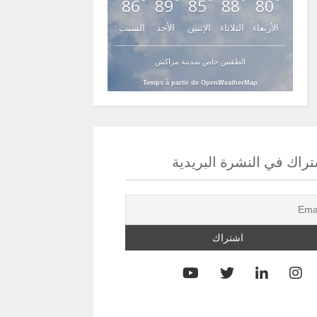
86
89
85
88
80
°
°
°
°
°
الأربعاء
الثلاثاء
الإثنين
الأحد
السبت
الطقس خاص بمدينة مراكش
Temps à partir de OpenWeatherMap
راك في النشرة البريدية