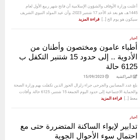
أعلنت وزارة الأوقاف والشؤون الإسلامية أن فاتح شهر ربيع الأول لعام
1445هـ، هو بعد غد الأحد 17 شتنبر 2023، وأن عيد المولد النبوي الشريف
سيكون هو يوم الخ [...]
قراءة المزيد
أخبار
أطباء عامون ومختصون وأطنان من
الأدوية .. إلى حدود 15 شتنبر التكفل ب
6125 حالة
المراكشية
15/09/2023
بلغ عدد المصابين والجرحى جراء زلزال الحوز الذين تكفلت بهم وزارة الصحة
والحماية الاجتماعية إلى حدود اليوم الجمعة 15 شتنبر، 6125 حالة. وأفادت
معط [...]
قراءة المزيد
أخبار
تدابير لإيواء الساكنة المتضررة حتى مع
احتمال سوء الأحوال الجوية