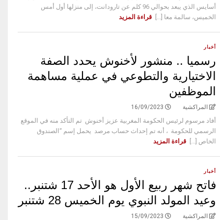
أسايس الذي يبعد بحوالي 96 كلم عن تارودانت، إلى منزلها أول أمس
الخميس، سالمة معا [...]
قراءة المزيد
أخبار
رسميا .. منشور لأخنوش يحدد الصفة
الاختيارية والتطوعي في عملية مساهمة
الموظفين
المراكشية
16/09/2023
أفاد مرسوم لرئيس الحكومة المغربية عزيز أخنوش تم التأكد منه في الموقع
الرسمي للحكومة ، أنه تم إحداث حساب مرصد يحمل إسم “الصندوق
الخاص [...]
قراءة المزيد
أخبار
فاتح شهر ربيع الأول هو الأحد 17 شتنبر..
وعيد المولد النبوي يوم الخميس 28 شتنبر
المراكشية
15/09/2023