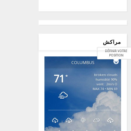
مراكش
DÉFINIR VOTRE
POSITION
COLUMBUS
71
broken clouds
°
90% humidité
vent : 2m/s O
MAX 74 • MIN 69