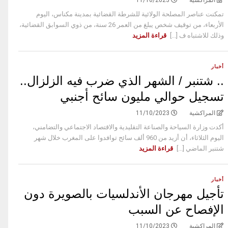
المراكشية
11/10/2023
تمكنت عناصر المصلحة الولائية للشرطة القضائية بمدينة مكناس، اليوم
الأربعاء، من توقيف شخص يبلغ من العمر 26 سنة، من ذوي السوابق القضائية،
وذلك للاشتباه ف [...]
قراءة المزيد
أخبار
.. شتنبر / الشهر الذي ضرب فيه الزلزال..
تسجيل حوالي مليون سائح أجنبي
المراكشية
11/10/2023
أكدت وزارة السياحة والصناعة التقليدية والاقتصاد الاجتماعي والتضامني،
اليوم الثلاثاء، أن أزيد من 960 ألف سائح توافدوا على المغرب خلال شهر
شتنبر الماضي [...]
قراءة المزيد
أخبار
تأجيل مهرجان الأندلسيات بالصويرة دون
الإفصاح عن السبب
المراكشية
11/10/2023