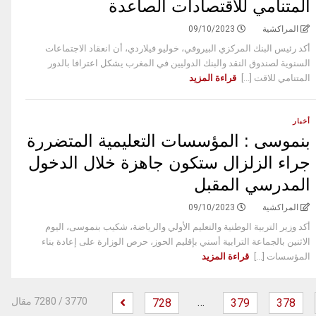
المتنامي للاقتصادات الصاعدة
المراكشية
09/10/2023
أكد رئيس البنك المركزي البيروفي، خوليو فيلاردي، أن انعقاد الاجتماعات
السنوية لصندوق النقد والبنك الدوليين في المغرب يشكل اعترافا بالدور
المتنامي للاقت [...]
قراءة المزيد
أخبار
بنموسى : المؤسسات التعليمية المتضررة
جراء الزلزال ستكون جاهزة خلال الدخول
المدرسي المقبل
المراكشية
09/10/2023
أكد وزير التربية الوطنية والتعليم الأولي والرياضة، شكيب بنموسى، اليوم
الاثنين بالجماعة الترابية أسني بإقليم الحوز، حرص الوزارة على إعادة بناء
المؤسسات [...]
قراءة المزيد
…
‫
3770
/ 7280 مقال
728
379
378