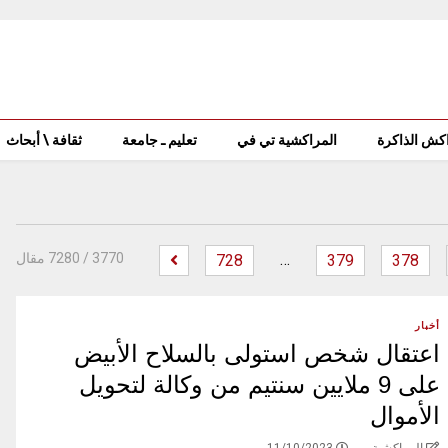
كش الذاكرة
المراكشية تي في
تعليم ـ جامعة
ثقافة \ أبحاث
…
‫
3770
/ 7280 مقال
728
379
378
أخبار
اعتقال شخص استولى بالسلاح الأبيض
على 9 ملايين سنتيم من وكالة لتحويل
الأموال