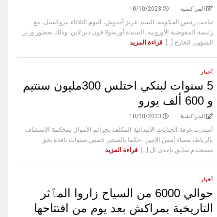
المراكشية
10/10/2023
تباحث رئيس الحكومة، السيد عزيز أخنوش، اليوم الثلاثاء ببروكسيل، مع
رئيسة المفوضية الأوروبية، السيدة أورسولا فون دير لاين، وذلك بحضور وزير
الشؤون الخارج [...]
قراءة المزيد
أخبار
5 سنوات لبنكي اختلس 300مليون سنتيم
و 600 ألف يورو
المراكشية
10/10/2023
أصدرت غرفة الجنايات الابتدائية المكلفة بجرائم الأموال بمحكمة الاستئناف
بالرباط، مساء أمس الإثنين ،حكما بالسجن خمس سنوات نافذة بحق
مستخدم سابق بإحدى ال [...]
قراءة المزيد
أخبار
حوالي 6000 من السياح زاروا المٱثر
التاريخية بمراكش بعد يوم من افتتاحها