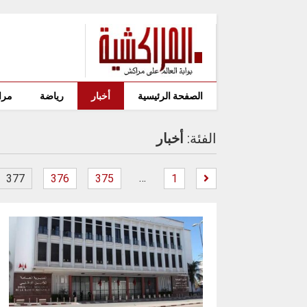
الصفحة الرئيسية
أخبار
رياضة
مرا
الفئة:
أخبار
…
377
376
375
1