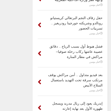
قبل يومين
حفل زفاف النجم البرتغالي كريستيانو
رونالدو وشريكته جورجينا رودريغيز ..
تسريبات الحضور
قبل يومين
فشل هبوط أول بسبب الرياح .. دقائق
عصيبة عاشها ركاب رحلة صوفيا–
مراكش في مطار المنارة
قبل يومين
بعد فيديو متداول .. أمن مراكش يوقف
مرتكب سرقة تحت التهديد باستعمال
السلاح الأبيض
قبل يومين
إندريك يعود إلى ريال مدريد ويسجل
ظهوره الأول بعد نهاية إعارته