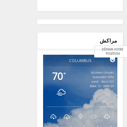
مراكش
DÉFINIR VOTRE
POSITION
COLUMBUS
70
broken clouds
°
92% humidité
vent : 3m/s SO
MAX 72 • MIN 69