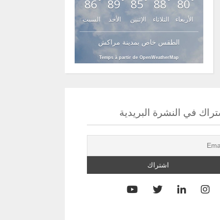
86
89
85
88
80
°
°
°
°
°
الأربعاء
الثلاثاء
الإثنين
الأحد
السبت
الطقس خاص بمدينة مراكش
Temps à partir de OpenWeatherMap
راك في النشرة البريدية