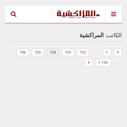
الكاتب:
المراكشية
…
756
755
754
753
752
1
…
1٬150