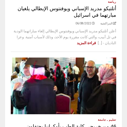
رياضة
أتلتيكو مدريد الإسباني ويوفنتوس الإيطالي يلغيان
مبارتهما في اسرائيل
المراكشية
06/08/2022
أعلن أتلتيكو مدريد الإسباني ويوفنتوس الإيطالي إلغاء مباراتهما الودية
في تل أبيب، والتي كانت مقررة يوم الأحد، وذلك لأسباب أمنية. وعزا
الناديان - [...]
قراءة المزيد
تعليم ـ جامعة
46 من خريجي كلية الطب بأوكرانيا يحتفلون