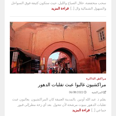
سحب منخفضة، خلال الصباح والليل، حيث ستكون كثيفة فوق السواحل
والسهول الشمالية وال [...]
قراءة المزيد
مراكش الذاكرة
مراكشيون غالبوا عبث تقلبات الدهور
المراكشية
06/08/2022
بقلم ذ. عبد الله أونين بالمدينة العتيقة كان المراكشيون يغالبون عبث
تقلبات الدهور ببيوت مرشحة لأن تتحول بعد أي زخة مطرإلى قبور
جماعي [...]
قراءة المزيد