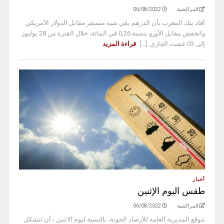
المراكشية
06/08/2022
أفاد بنك المغرب بأن الدرهم بقي شبه مستقر مقابل الدولار الأمريكي
وانخفض مقابل الأورو بنسبة 0,26 في المائة، خلال الفترة من 28 يوليوز
إلى 03 غشت الجاري. [...]
قراءة المزيد
أخبار
طقس اليوم الإثنين
المراكشية
06/08/2022
تتوقع المديرية العامة للأرصاد الجوية، بالنسبة ليوم الاثنين ، أن تتشكل