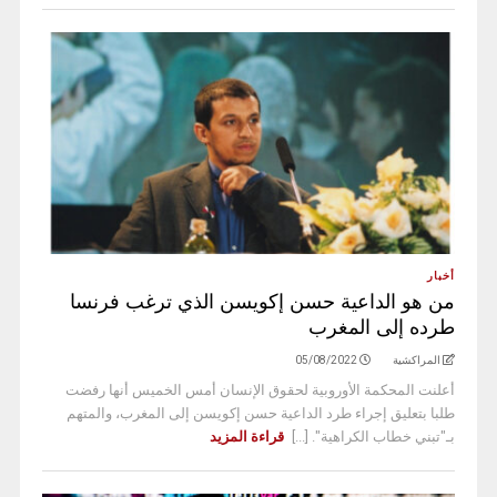
أخبار
من هو الداعية حسن إكويسن الذي ترغب فرنسا
طرده إلى المغرب
المراكشية
05/08/2022
أعلنت المحكمة الأوروبية لحقوق الإنسان أمس الخميس أنها رفضت
طلبا بتعليق إجراء طرد الداعية حسن إكويسن إلى المغرب، والمتهم
بـ"تبني خطاب الكراهية". [...]
قراءة المزيد