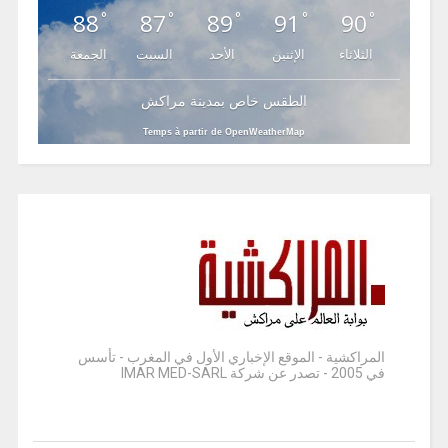
88
87
89
91
90
°
°
°
°
°
الثلاثاء
الإثنين
الأحد
السبت
الجمعة
الطقس خاص بمدينة مراكش
Temps à partir de OpenWeatherMap
المراكشية - الموقع الإخباري الأول في المغرب - تأسس
في 2005 - تصدر عن شركة IMAR MED-SARL