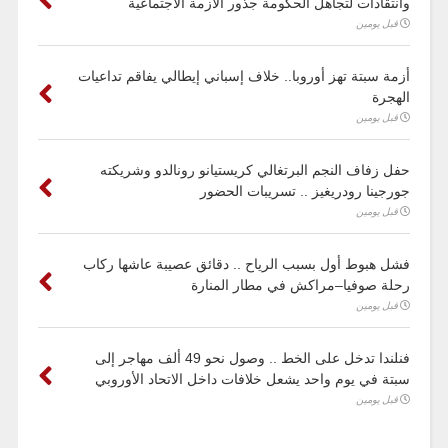
وانتقادات لتجاهل الحكومة جذور الأزمة الاجتماعية
قبل يومين
أزمة سبتة تهز أوروبا.. خلاف إسباني إيطالي يفاقم تداعيات
الهجرة
قبل يومين
حفل زفاف النجم البرتغالي كريستيانو رونالدو وشريكته
جورجينا رودريغيز .. تسريبات الحضور
قبل يومين
فشل هبوط أول بسبب الرياح .. دقائق عصيبة عاشها ركاب
رحلة صوفيا–مراكش في مطار المنارة
قبل يومين
فنلندا تدخل على الخط .. وصول نحو 49 ألف مهاجر إلى
سبتة في يوم واحد يشعل خلافات داخل الاتحاد الأوروبي
قبل يومين