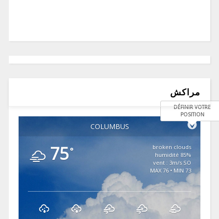
مراكش
DÉFINIR VOTRE
POSITION
COLUMBUS
75
broken clouds
°
85% humidité
vent : 3m/s SO
MAX 76 • MIN 73