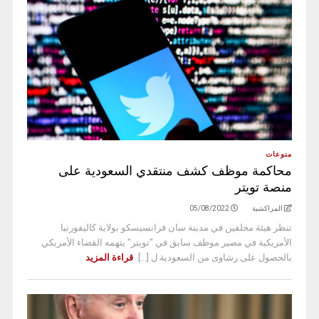
منوعات
محاكمة موظف كشف منتقدي السعودية على
منصة تويتر
المراكشية
05/08/2022
تنظر هيئة محلفين في مدينة سان فرانسيسكو بولاية كاليفورنيا
الأمريكية في مصير موظف سابق في "تويتر" يتهمه القضاء الأمريكي
بالحصول على رشاوى من السعودية ل [...]
قراءة المزيد