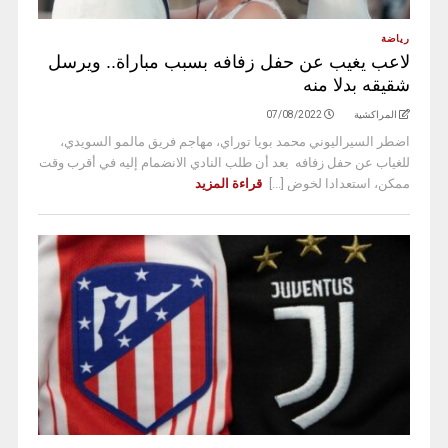
رياضة
لاعب يغيب عن حفل زفافه بسبب مباراة.. ويرسل
شقيقه بدلا منه
المراكشية
07/08/2022
اضطر السيراليوني محمد بويا توراي، مهاجم فريق مالمو السويدي،
للغياب عن حفل زفافه بعد أن طلب النادي الانضمام إليه في أقرب وقت
ممكن، استعدادا لخوض [...]
قراءة المزيد