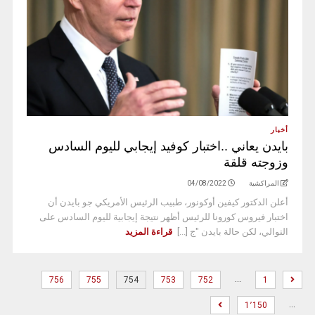
أخبار
بايدن يعاني ..اختبار كوفيد إيجابي لليوم السادس
وزوجته قلقة
المراكشية
04/08/2022
أعلن الدكتور كيفين أوكونور، طبيب الرئيس الأمريكي جو بايدن أن
اختبار فيروس كورونا للرئيس أظهر نتيجة إيجابية لليوم السادس على
التوالي، لكن حالة بايدن "ج [...]
قراءة المزيد
…
756
755
754
753
752
1
…
1٬150