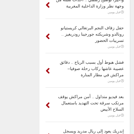
وجهة نظر وزارة الداخلية المغربية
قبل يومين
حفل زفاف النجم البرتغالي كريستيانو
رونالدو وشريكته جورجينا رودريغيز ..
تسريبات الحضور
قبل يومين
فشل هبوط أول بسبب الرياح .. دقائق
عصيبة عاشها ركاب رحلة صوفيا–
مراكش في مطار المنارة
قبل يومين
بعد فيديو متداول .. أمن مراكش يوقف
مرتكب سرقة تحت التهديد باستعمال
السلاح الأبيض
قبل يومين
إندريك يعود إلى ريال مدريد ويسجل