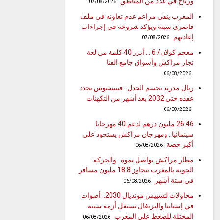
ورياح في عدد من المناطق
07/08/2026
المغرب ينفي مزاعم عدم تعاونه في ملف
قاصري سبتة ويؤكد شروعه في إجراءات
إعادتهم
07/08/2026
معجم كولان/ 6 … أبرز 40 كلمة من لغة
تجار مراكش وأسواق جامع الفنا
06/08/2026
ريال مدريد يحسم الجدل.. فينيسيوس يجدد
عقده حتى 2032 بعد أشهر من التكهنات
06/08/2026
26.46 مليون درهم لدعم 40 مهرجانا
سينمائيا.. ومهرجان مراكش يستحوذ على
أكبر حصة
06/08/2026
مطار مراكش يواصل نموه.. والحركة
الجوية بالمغرب تتجاوز 18.8 مليون مسافر
في ستة أشهر
06/08/2026
محاولات لتسييس مونديال 2030.. أصوات
في إسبانيا والبرتغال تستغل أزمة سبتة
المحتلة للضغط على المغرب
06/08/2026