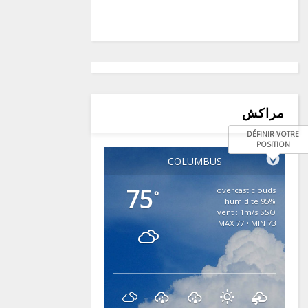
مراكش
DÉFINIR VOTRE
POSITION
COLUMBUS
75
overcast clouds
°
95% humidité
vent : 1m/s SSO
MAX 77 • MIN 73