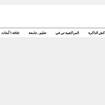
كش الذاكرة
المراكشية تي في
تعليم ـ جامعة
ثقافة \ أبحاث