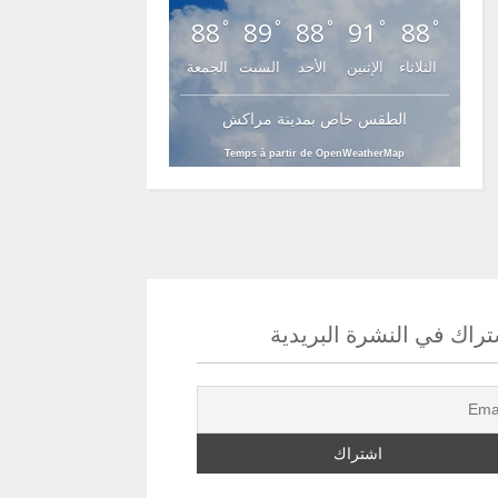
88
89
88
91
88
°
°
°
°
°
الثلاثاء
الإثنين
الأحد
السبت
الجمعة
الطقس خاص بمدينة مراكش
Temps à partir de OpenWeatherMap
راك في النشرة البريدية