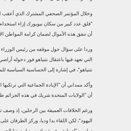
وخلال المؤتمر الصحفي المشترك الذي أعقب ال
“قلق عدد كبير من سكان نيويورك إزاء استخدام 
أن تنفق هذه الأموال لضمان كرامة المواطن الأم
وردا على سؤال حول موقفه من رئيس الوزراء الإ
التي تعهد فيها باعتقال نتنياهو فور دخوله أرا
نتنياهو”، في إشارة إلى الحساسية السياسية لل
وأكد ممداني أن “الإبادة الجماعية التي ترتكبها
أن “الولايات المتحدة شريك في هذه الجرائم طال
ورغم الخلافات العميقة بين الرجلين، إذ وصف ت
اليهود”، لكن اللقاء بدا وديا، وركز الطرفان عل
ترامب: “لدينا شيء مشترك: نريد لمدينتنا الحبيبة