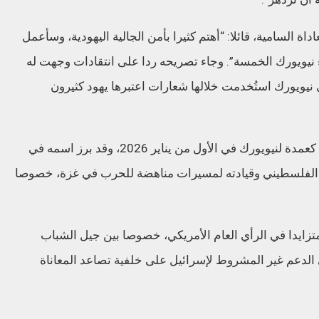
ة السامية، قائلا: “أهتم كثيرا بأمن الجالية اليهودية، وسأعمل
 نيويورك الخمسة”. وجاء تصريحه ردا على انتقادات وجهت له
نيويورك استُخدمت خلالها شعارات اعتبرها يهود كثيرون
ومن المقرر أن يؤدي ممداني اليمين الدستورية كعمدة لنيويورك في الأول من يناير 2026، وقد برز اسمه في
الفلسطيني وقيادته لمسيرات مناهضة للحرب في غزة، خصوصا
ايدا في الرأي العام الأمريكي، خصوصا بين جيل الشباب
في الدعم غير المشروط لإسرائيل على خلفية تصاعد المعاناة