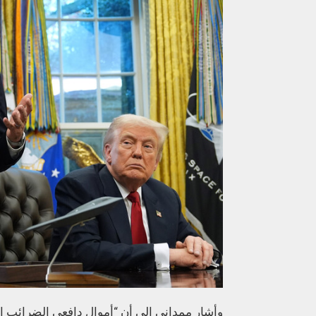
وأشار ممداني إلى أن “أموال دافعي الضرائب الأ