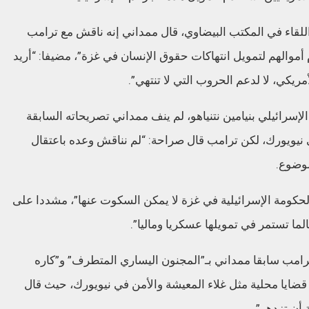
لقاء في المكتب البيضاوي، قال ممداني إنه ناقش مع ترامب
أموالهم لتمويل انتهاكات حقوق الإنسان في غزة”، مضيفا: “أريد
ريكي، لا لدعم الحروب التي لا تنتهي”.
سرائيلي بنيامين نتنياهو، لم ينف ممداني تصريحاته السابقة
ضي نيويورك، لكن ترامب قال صراحة: “لم نناقش وعده باعتقال
موضوع.
 الحكومة الإسرائيلية في غزة لا يمكن السكوت عنها”، مشددا على
ما تستمر في تمويلها عسكريا وماليا”.
رامب سابقا ممداني بـ”المجنون اليساري المتطرف” و”كاره
ى قضايا محلية مثل غلاء المعيشة والأمن في نيويورك، حيث قال
 أن تزدهر”.