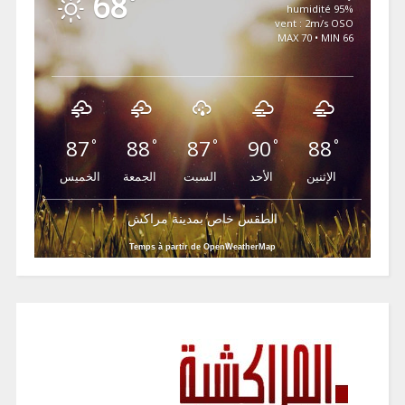
68
°
95% humidité
vent : 2m/s OSO
MAX 70 • MIN 66
87
88
87
90
88
°
°
°
°
°
الإثنين
الأحد
السبت
الجمعة
الخميس
الطقس خاص بمدينة مراكش
Temps à partir de OpenWeatherMap