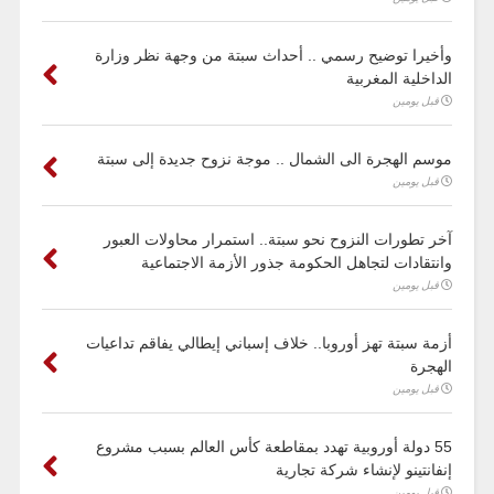
وأخيرا توضيح رسمي .. أحداث سبتة من وجهة نظر وزارة
الداخلية المغربية
قبل يومين
موسم الهجرة الى الشمال .. موجة نزوح جديدة إلى سبتة
قبل يومين
آخر تطورات النزوح نحو سبتة.. استمرار محاولات العبور
وانتقادات لتجاهل الحكومة جذور الأزمة الاجتماعية
قبل يومين
أزمة سبتة تهز أوروبا.. خلاف إسباني إيطالي يفاقم تداعيات
الهجرة
قبل يومين
55 دولة أوروبية تهدد بمقاطعة كأس العالم بسبب مشروع
إنفانتينو لإنشاء شركة تجارية
قبل يومين