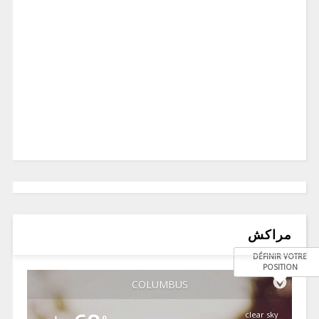
مراكش
DÉFINIR VOTRE
POSITION
COLUMBUS
clear sky