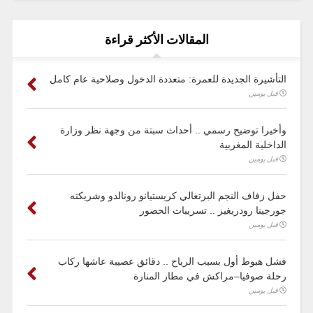
المقالات الأكثر قراءة
التأشيرة الجديدة للعمرة: متعددة الدخول وصلاحية عام كامل
قبل يومين
وأخيرا توضيح رسمي .. أحداث سبتة من وجهة نظر وزارة
الداخلية المغربية
قبل يومين
حفل زفاف النجم البرتغالي كريستيانو رونالدو وشريكته
جورجينا رودريغيز .. تسريبات الحضور
قبل يومين
فشل هبوط أول بسبب الرياح .. دقائق عصيبة عاشها ركاب
رحلة صوفيا–مراكش في مطار المنارة
قبل يومين