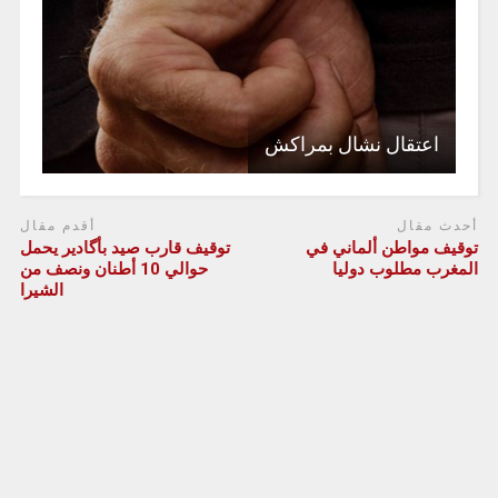
اعتقال نشال بمراكش
أحدث مقال
أقدم مقال
توقيف مواطن ألماني في
توقيف قارب صيد بأگادير يحمل
المغرب مطلوب دوليا
حوالي 10 أطنان ونصف من
الشيرا