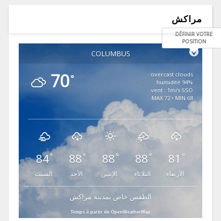
مراكش
DÉFINIR VOTRE
POSITION
COLUMBUS
70
overcast clouds
°
94% humidité
vent : 1m/s SSO
MAX 72 • MIN 68
84
88
88
88
81
°
°
°
°
°
الأربعاء
الثلاثاء
الإثنين
الأحد
السبت
الطقس خاص بمدينة مراكش
Temps à partir de OpenWeatherMap