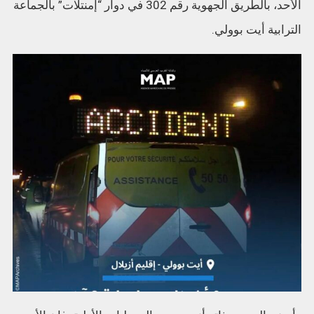
الأحد، بالطريق الجهوية رقم 302 في دوار “إمنتلات” بالجماعة
الترابية أيت بوولي.