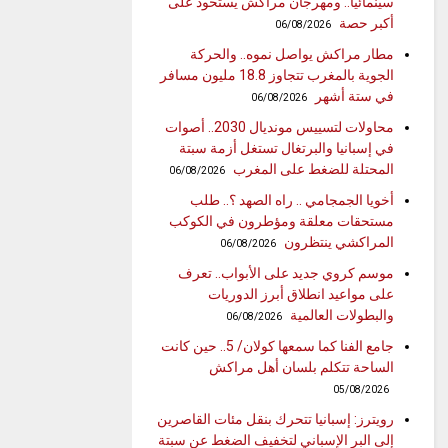
سينمائيا.. ومهرجان مراكش يستحوذ على
أكبر حصة
06/08/2026
مطار مراكش يواصل نموه.. والحركة
الجوية بالمغرب تتجاوز 18.8 مليون مسافر
في ستة أشهر
06/08/2026
محاولات لتسييس مونديال 2030.. أصوات
في إسبانيا والبرتغال تستغل أزمة سبتة
المحتلة للضغط على المغرب
06/08/2026
أخويا الجمجامي .. راه الصهد ؟.. طلب
مستحقات معلقة ومؤطرون في الكوكب
المراكشي ينتظرون
06/08/2026
موسم كروي جديد على الأبواب.. تعرف
على مواعيد انطلاق أبرز الدوريات
والبطولات العالمية
06/08/2026
جامع الفنا كما سمعها كولان/ 5.. حين كانت
الساحة تتكلم بلسان أهل مراكش
05/08/2026
رويترز: إسبانيا تتحرك بنقل مئات القاصرين
إلى البر الإسباني لتخفيف الضغط عن سبتة