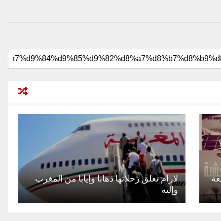
عة
لارام تعلق رحلاتها ذهابا وإيابا من المغرب
وإليه