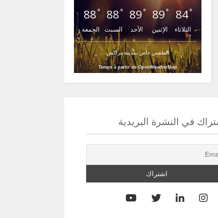
88
88
89
89
84
°
°
°
°
°
الثلاثاء
الإثنين
الأحد
السبت
الجمعة
الطقس خاص بمدينة مراكش
Temps à partir de OpenWeatherMap
راك في النشرة البريدية