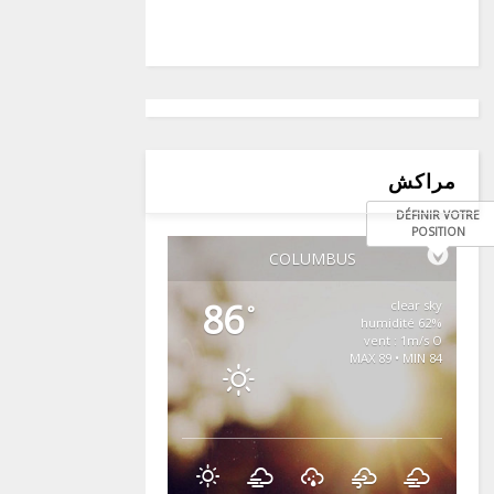
مراكش
DÉFINIR VOTRE
POSITION
COLUMBUS
86
clear sky
°
62% humidité
vent : 1m/s O
MAX 89 • MIN 84