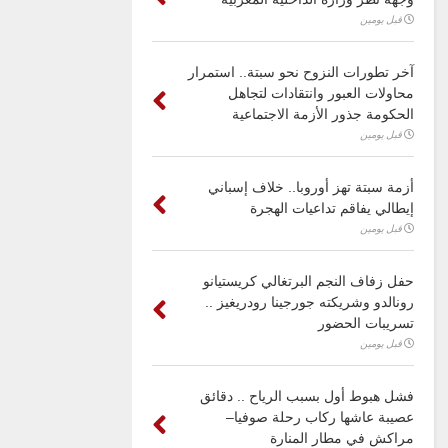
قبل يومين
آخر تطورات النزوح نحو سبتة.. استمرار
محاولات العبور وانتقادات لتجاهل
الحكومة جذور الأزمة الاجتماعية
قبل يومين
أزمة سبتة تهز أوروبا.. خلاف إسباني
إيطالي يفاقم تداعيات الهجرة
قبل يومين
حفل زفاف النجم البرتغالي كريستيانو
رونالدو وشريكته جورجينا رودريغيز ..
تسريبات الحضور
قبل يومين
فشل هبوط أول بسبب الرياح .. دقائق
عصيبة عاشها ركاب رحلة صوفيا–
مراكش في مطار المنارة