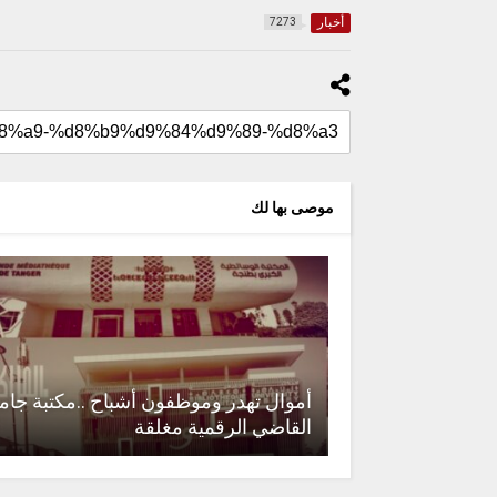
أخبار
7273
موصى بها لك
أموال تهدر وموظفون أشباح ..مكتبة جام
القاضي الرقمية مغلقة