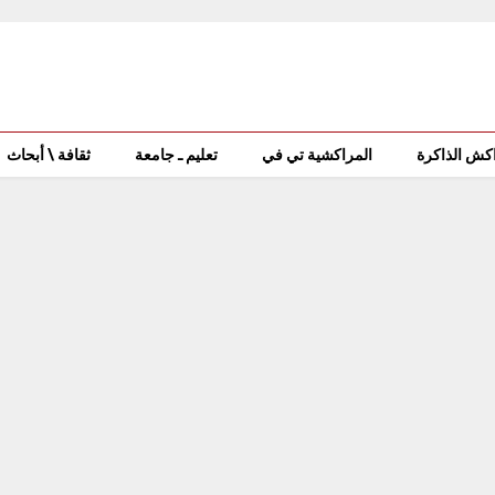
كش الذاكرة
المراكشية تي في
تعليم ـ جامعة
ثقافة \ أبحاث