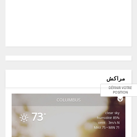
مراكش
DÉFINIR VOTRE
POSITION
COLUMBUS
73
clear sky
°
85% humidité
vent : 3m/s N
MAX 75 • MIN 71