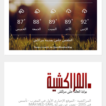
87
88
89
89
92
°
°
°
°
°
الإثنين
الأحد
السبت
الجمعة
الخميس
الطقس خاص بمدينة مراكش
Temps à partir de OpenWeatherMap
المراكشية - الموقع الإخباري الأول في المغرب - تأسس
في 2005 - تصدر عن شركة IMAR MED-SARL