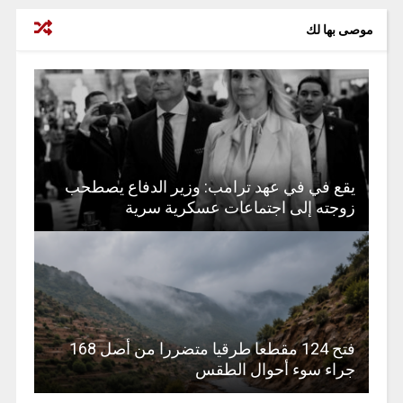
موصى بها لك
يقع في في عهد ترامب: وزير الدفاع يصطحب
زوجته إلى اجتماعات عسكرية سرية
فتح 124 مقطعا طرقيا متضررا من أصل 168
جراء سوء أحوال الطقس