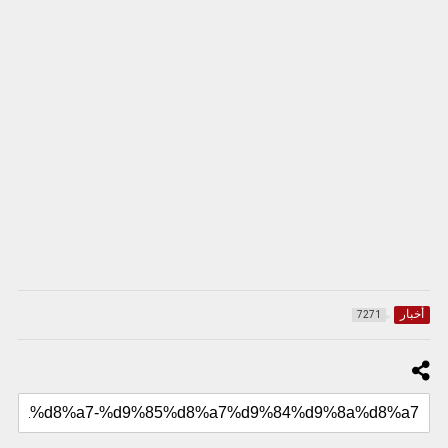
أخبار
7271