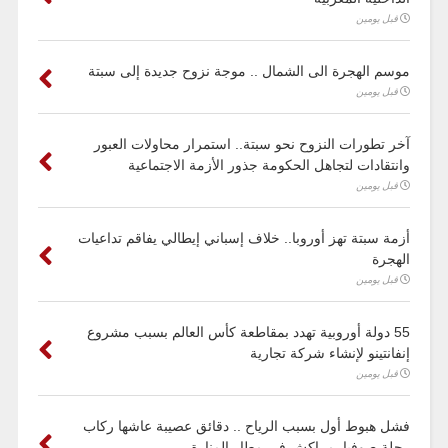
قبل يومين
موسم الهجرة الى الشمال .. موجة نزوح جديدة إلى سبتة
قبل يومين
آخر تطورات النزوح نحو سبتة.. استمرار محاولات العبور
وانتقادات لتجاهل الحكومة جذور الأزمة الاجتماعية
قبل يومين
أزمة سبتة تهز أوروبا.. خلاف إسباني إيطالي يفاقم تداعيات
الهجرة
قبل يومين
55 دولة أوروبية تهدد بمقاطعة كأس العالم بسبب مشروع
إنفانتينو لإنشاء شركة تجارية
قبل يومين
فشل هبوط أول بسبب الرياح .. دقائق عصيبة عاشها ركاب
رحلة صوفيا–مراكش في مطار المنارة