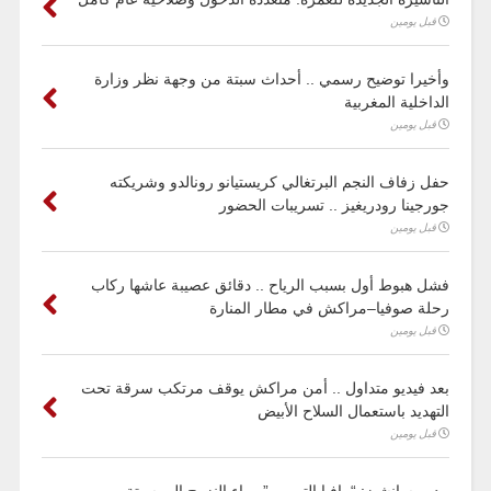
قبل يومين
وأخيرا توضيح رسمي .. أحداث سبتة من وجهة نظر وزارة
الداخلية المغربية
قبل يومين
حفل زفاف النجم البرتغالي كريستيانو رونالدو وشريكته
جورجينا رودريغيز .. تسريبات الحضور
قبل يومين
فشل هبوط أول بسبب الرياح .. دقائق عصيبة عاشها ركاب
رحلة صوفيا–مراكش في مطار المنارة
قبل يومين
بعد فيديو متداول .. أمن مراكش يوقف مرتكب سرقة تحت
التهديد باستعمال السلاح الأبيض
قبل يومين
بيدرو سانشيز: “مافيا التهريب” وراء النزوح إلى سبتة…