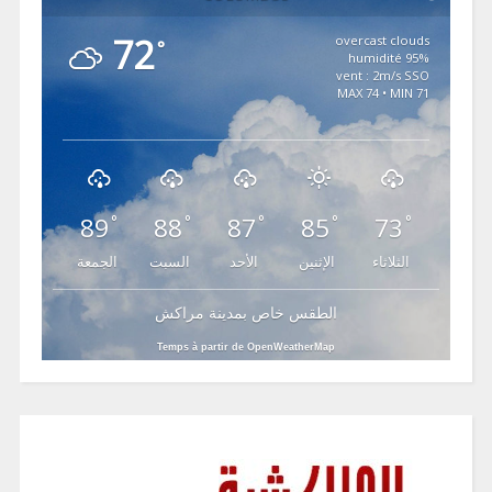
72
overcast clouds
°
95% humidité
vent : 2m/s SSO
MAX 74 • MIN 71
89
88
87
85
73
°
°
°
°
°
الثلاثاء
الإثنين
الأحد
السبت
الجمعة
الطقس خاص بمدينة مراكش
Temps à partir de OpenWeatherMap