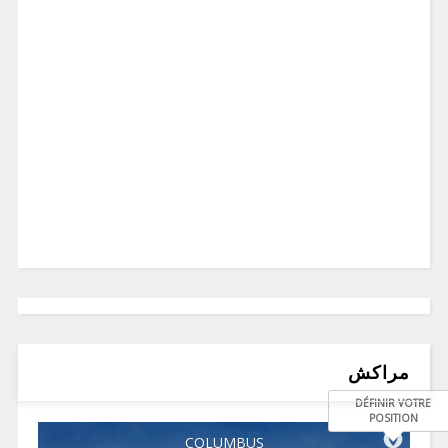
مراكش
DÉFINIR VOTRE
POSITION
COLUMBUS