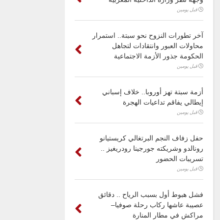
قبل يومين
آخر تطورات النزوح نحو سبتة.. استمرار
محاولات العبور وانتقادات لتجاهل
الحكومة جذور الأزمة الاجتماعية
قبل يومين
أزمة سبتة تهز أوروبا.. خلاف إسباني
إيطالي يفاقم تداعيات الهجرة
قبل يومين
حفل زفاف النجم البرتغالي كريستيانو
رونالدو وشريكته جورجينا رودريغيز ..
تسريبات الحضور
قبل يومين
فشل هبوط أول بسبب الرياح .. دقائق
عصيبة عاشها ركاب رحلة صوفيا–
مراكش في مطار المنارة