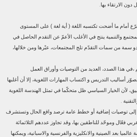
ون الارتقاء بها.
رّع أمام ما أضحت تكتسبه اللغة ( أية لغة ) على المستوى
مجتمع والتنمية ينتج في الأغلب الأعمّ عن التقدم الحاصل في
يغدو سمة من سمات التقدّم تلج المجتمعات، عبْرها ومن خلالها،
م ،في هذا الصدد، العديد من التوصيات وأوراق العمل
ر أساليب التدريس و اكتساب المهارات اللغوية، إلا أن أغلبها
بيق، لأن الخيار السياسي ظل متحكّما في تمثل الهندسة اللغوية
لتقنية .
حاجة إلى توصيات إضافية أو خطط عامة ترصد واقع الحال وتستشرف
بي فعّال وموحّد للناطقين بها، وقد تجاوز عددهم الثلاثمائة
الميا بعد الصينية والانكليزية والفرنسية والاسبانية، ويمكنها