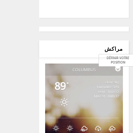
مراكش
DÉFINIR VOTRE
POSITION
COLUMBUS
89
clear sky
°
56% humidité
vent : 1m/s O
MAX 91 • MIN 87