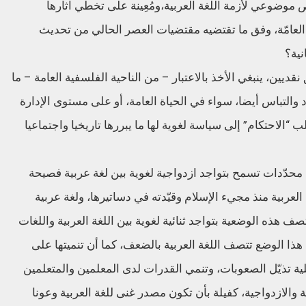
موضوعي لأزمة اللغة العربية،ومُعِينة على تخطي آثارها
 العامّة، وفق ما تقتضيه مقتضيات العصر الحالي من تحديث
نية؟
ين، ينبغي الأخذ بالاعتبار – من الناحية الفلسفية العامة – ما
 والتباس أيضا، سواء في الحياة العامة، أو على مستوى الإدارة
 “الاحتكام” إلى سياسة لغوية لها ما يبررها تاريخيا واجتماعيا
 محدّدات تسمح بتواجد ازدواجية لغوية بين لغة عربية فصيحة
العربية منذ مجيء الإسلام وقيّدته في دساتيرها، ولغة عربية
صف هذه الوضعية بتواجد ثنائية لغوية بين اللغة العربية واللغات
 هذا الوضع تتصف اللغة العربية بالضعف، كما أن تنميتها على
ية تذيّل الصعوبات، وتنمي القدرات لدى المعلمين والمتعلمين
ة والازدواجية، كفيلة بأن تكون مصدر غنى للغة العربية وعونا