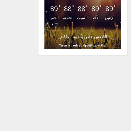
89
88
88
89
89
°
°
°
°
°
الإثنين
الأحد
السبت
الجمعة
الخمي
س
الطقس خاص بمدينة مراكش
Temps à partir de OpenWeatherMap