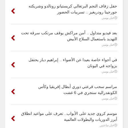
حفل زفاف النجم البرتغالي كريستيانو رونالدو وشريكته
جورجينا رودريغيز .. تسريبات الحضور
قبل يومين
بعد فيديو متداول .. أمن مراكش يوقف مرتكب سرقة تحت
التهديد باستعمال السلاح الأبيض
قبل يومين
في أجواء خاصة بعيدا عن الأضواء .. إبراهيم دياز يحتفل
بزواجه في اليونان
قبل يومين
مراسم سحب قرعتي دوري أبطال إفريقيا وكأس
الكونفدرالية ستجري في 6 غشت
قبل يومين
موسم كروي جديد على الأبواب.. تعرف على مواعيد انطلاق
أبرز الدوريات والبطولات العالمية
قبل ساعتين