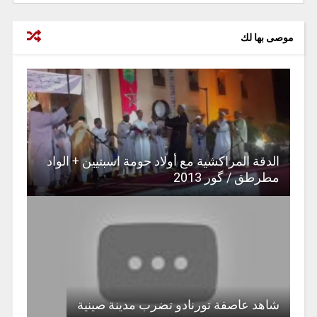
موصى بها لك
الدقة المراكشية مع أولاد حومة اسبتيين + الواد
مطرطق / گور 2013
شاهد عاصفة تورنادو تضرب مدينة صينية