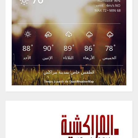
96% humidité
vent : 4m/s NO
MAX 72 • MIN 68
88
90
89
86
78
°
°
°
°
°
الخميس
الأربعاء
الثلاثاء
الإثنين
الأحد
الطقس خاص بمدينة مراكش
Temps à partir de OpenWeatherMap