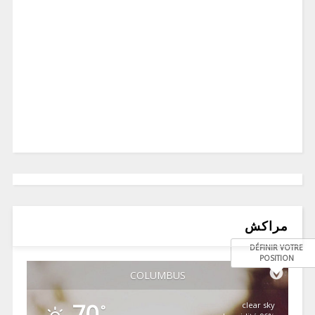
مراكش
DÉFINIR VOTRE
POSITION
COLUMBUS
70
clear sky
°