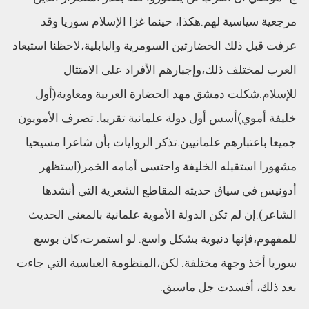
مرجعية سياسية لهم.هكذا، حينما غزا الإسلام سوريا وقد
عرفت قبل ذلك الحضارتين السومرية والبابلية،لاحظنا استبعاد
العرب لمختلف ذلك،وإجبارهم الأفراد على الامتثال
للإسلام.شكلت دمشق مهد الحضارة العربية ومعاوية(أول
خليفة أموي)أسس أول دولة علمانية تقريبا. تصرف الأمويون
جميعا باعتبارهم علمانيين.تذكر الروايات بأن شاعرا مسيحيا
مشهورا استقبله الخليفة واحتسى أمامه الخمر(استظهر
أدونيس في سياق حديثه المقاطع الشعرية التي أنشدها
الشاعر).إن لم تكن الدولة الأموية علمانية بالمعنى الحديث
للمفهوم،فإنها دنيوية بشكل واسع. لو استمرت،كان بوسع
سوريا أخذ وجهة مختلفة. لكن،المنظومة العباسية التي جاءت
بعد ذلك، أفسدت جل ماسبق.