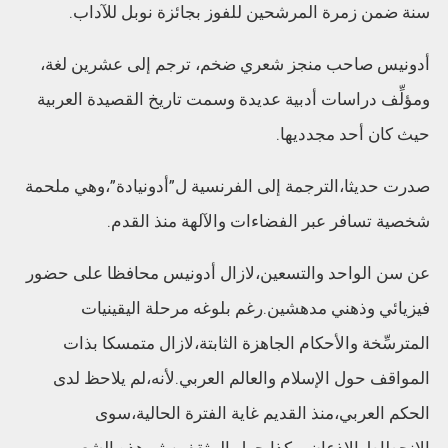
سنة ضمن زمرة المرشحين للفوز بجائزة نوبل للآداب.
أدونيس صاحب منجز شعري ضخم، ترجم إلى عشرين لغة،
ومؤلِّف دراسات أدبية عديدة وسمت تاريخ القصيدة العربية
حيث كان أحد مجدديها.
صدرت حديثا،الترجمة إلى الفرنسية ل”أدونيادة”،وهي ملحمة
شخصية تسافر عبر الفضاءات والآلهة منذ القدم.
عن سن الواحد والتسعين،لازال أدونيس محافظا على حضور
فيزيائي وذهني مدهشين.رغم بلوغه مرحلة اليقينيات
المترسِّخة والأحكام الجاهزة الثابتة،لازال متمسكا بذات
المواقف حول الإسلام والعالم العربي.لأنه،لم يلاحظ لدى
الحكم العربي،منذ القديم غاية الفترة الحالية،سوى
الانحطاط،الإذعان، وكذا جهل المثقفين ثم هذه الشعوب