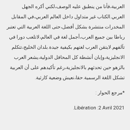
العربية،فأنا من ينطبق عليه الوصف،لكني أكره الجهل
العربي.الكتاب غير متداول داخل العالم العربي،في المقابل
المخدرات منتشرة بشكل أفضل،حتى اللغة العربية التي تعتبر
رباطا بين جميع العرب،أجمل لغة في العالم،لاتلعب دورا في
تآلفهم.لايتقن العرب لغتهم بكيفية جيدة.بلدان الخليج،تتكلم
الانجليزية،وإبان أنشطة كل المحافل الدولية،يشعر العرب
بالزهو حين تحدثهم بالانجليزية،رغم تأكيدهم على أن العربية
تشكل اللغة الرسمية.حقا،نعيش وضعية كارثية.
*مرجع الحوار :
Libération :2 Avril 2021.