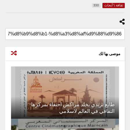
ثقافة \ أبحاث
330
موصى بها لك
طابع بريدي يخلد مراكش احتفاء بمركزها
الثقافي في العالم لاسلامي