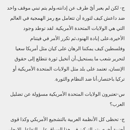
ج- لكن لم يعبر أيّ طرف عن إدانته،ولم يتم تبني موقف واحد
ضد داعش.كيف لثورة أن تتعامل مع رمز الهمجية في العالم
التي هي الولايات المتحدة الأمريكية. لقد توطد وجود
الأخيرة،على إبادة الهنود،ثم تكرر الأمر في فيتنام
وفلسطين.كيف يمكننا الرهان على كيان مثل أمريكا سعيا
لتحرير شعب ما.يستحيل،أن أتخيل ثورة تتطلع إلى حقوق
الإنسان، تعتمد على بلد مثل الولايات المتحدة الأمريكية أو
تركيا.باختصار،أنا ضد النظام والثورة.
س-تعتبرون الولايات المتحدة الأمريكية مسؤولة عن تضليل
العرب؟
ج- تحظى كل الأنظمة العربية بالتشجيع الأمريكي وكذا قوى
أجنبية أخرى.يتم التركيز في هذا السياق على التفاعل الايجابي