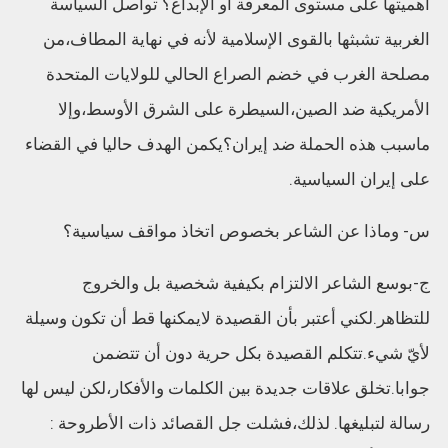
أهميتها على مستوى المعرفة أو الإبداع؟ تواصل السياسة
الغربية تشبثها بالقوى الإسلامية لأنه في نهاية المطاف،من
مصلحة الغرب في خضم الصراع الحالي للولايات المتحدة
الأمريكية ضد الصين،السيطرة على الشرق الأوسط،وإلا
ماسبب هذه الحملة ضد إيران؟يكمن الهدف حاليا في القضاء
على إيران السياسية.
س- وماذا عن الشاعر بخصوص اتخاذ مواقف سياسية؟
ج-بوسع الشاعر الالتزام بكيفية شخصية بل والخروج
للتظاهر.لكني أعتبر بأن القصيدة لايمكنها قط أن تكون وسيلة
لأيّ شيء.تتكلم القصيدة بكل حرية دون أن تتضمن
جوابا.تخلق علاقات جديدة بين الكلمات والأفكار،لكن ليس لها
رسالة لتبليغها. لذلك،فشلت جل القصائد ذات الأطروحة :