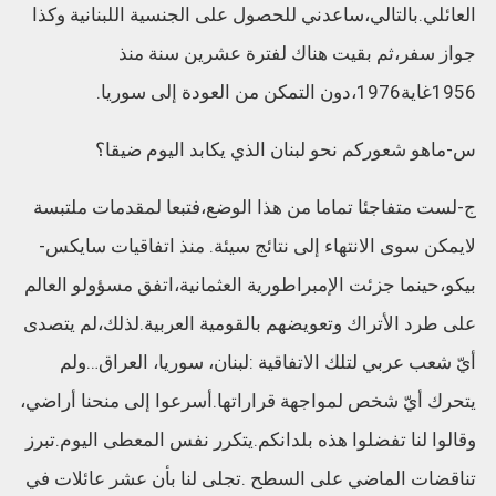
العائلي.بالتالي،ساعدني للحصول على الجنسية اللبنانية وكذا
جواز سفر،ثم بقيت هناك لفترة عشرين سنة منذ
1956غاية1976،دون التمكن من العودة إلى سوريا.
س-ماهو شعوركم نحو لبنان الذي يكابد اليوم ضيقا؟
ج-لست متفاجئا تماما من هذا الوضع،فتبعا لمقدمات ملتبسة
لايمكن سوى الانتهاء إلى نتائج سيئة. منذ اتفاقيات سايكس-
بيكو،حينما جزئت الإمبراطورية العثمانية،اتفق مسؤولو العالم
على طرد الأتراك وتعويضهم بالقومية العربية.لذلك،لم يتصدى
أيّ شعب عربي لتلك الاتفاقية :لبنان، سوريا، العراق…ولم
يتحرك أيّ شخص لمواجهة قراراتها.أسرعوا إلى منحنا أراضي،
وقالوا لنا تفضلوا هذه بلدانكم.يتكرر نفس المعطى اليوم.تبرز
تناقضات الماضي على السطح .تجلى لنا بأن عشر عائلات في