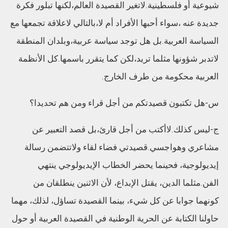
شيوعية أو فلسطينية.لاتغير القصيدة العالم،لكنها تبلور فكرة
جديدة عنه ،سواء أحبها الأفراد أم لا،بالتالي لاعلاقة تجمعها مع
السياسة العربية.بل هل توجد سياسة عربية،وبلدان المنطقة
لاتدبر شؤونها مثلما تريد،لكن كما يتقرر باسمها.كل الأنظمة
العربية محكومة من طرف الخارج.
س-هل تكتبون قصيدتكم من أجل قراء ومن هم تحديدا؟
ج-ليس كذلك.لاأكتب من أجل قارئ،بل قصد التعبير عن
مشاعري وهواجسي.قصيدتي فضاء لقاء ولاتتضمن رسالة
إيديولوجية، فحينما يحضر الخطاب الإيديولوجي ينتهي
الفن.مثلما الدين، يقتل الإبداع، لأن الاثنين ينطلقان من
كونهما جوابا عن كل شيء، بينما القصيدة تساؤل، لذلك، مهما
حاولنا الكتابة عن الحرية الوطنية في القصيدة العربية أو حول