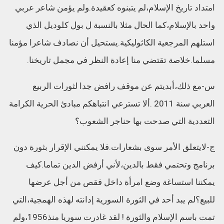
امتداد تاريخ الإسلام،لم يتبنوه كعقيدة.ولم يؤمن شاعر عربي
واحد بالإسلام،كما الحال مثلا بالنسبة ل بول كلوديل الذي
استلهم المرجعية الكاثوليكية.يستحيل أن نصادف شاعرا مؤمنا
مسلما.خلاصة تقتضي منا إعادة النظر في مجمل تاريخنا.
س-مع ذلك،أبديتم عن موقف رافض جدا لثورات الربيع
العربي سنة 2011 .ألا تسترعي انتباهكم مبادئ الحرية الكرامة
التعددية التي صدحت بها حناجر الشعوب؟
ج-لايتعلق الأمر سوى بشعارات.فلا يمكنني الإقرار بثورة دون
برنامج وتحتمي فقط بالدين،لأني أرفض الدين تماما.كيف
يمكننا استساغة وضع امرأة داخل فقص من أجل عرضها
للبيع؟لم يبد أحد في الثورة السورية إدانته لهذه الهمجية،التي
تمت باسم الإسلام والثورة ! لقد غادرت سوريا منذ1956،ولم