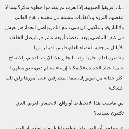
ذلك إفريقيا الجنوبية،إلا العرب لم يتقدموا خطوة تذكر؟بينما لا
تنقصهم الثروة،ولاكفاءات مشتتة في مختلف بقاع العالم،
ولاالتاريخ، يمتلكون كل شيء،مع ذلك يتواصل انحدارهم.نعيش
في كنف الماضي،وبعد انقضاء أربعة عشر قرنا،يظل الخلفاء
الأوائل مرجعية للفضاء العام،فليس لدينا رموزا
معاصرة.لذلك،حان الوقت لتجاوز هذا الإرث القديم،والانفتاح
على الحياة الجديدة.فلايمكننا إرساء معالم دبي،تبدو مظهريا
أكثر حداثة من نيويورك،بينما المشرفين على أمورها وفق تلك
الشاكلة.
س-ماسبب هذا الانحطاط أو واقع الانحصار العربي الذي
تكتبون بصدده؟
ج- موقفي أن العرب لن يتطوروا قط بقدر استمرار الدين