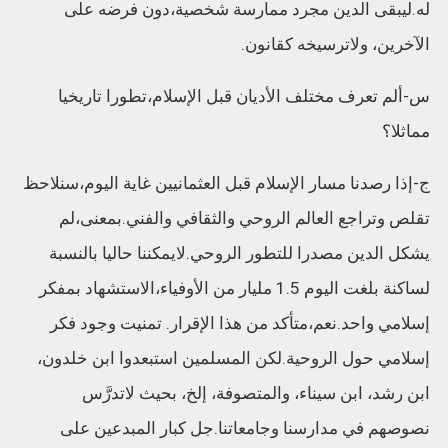
له.ليبقى الدين مجرد ممارسة شخصية،دون فرضه على
الآخرين، ولاترسيخه كقانون.
س-ألم تعرف مختلف الأديان قبل الإسلام،تطورا تاريخيا
مماثلا؟
ج-إذا رصدنا مسار الإسلام قبل العثمانيين غاية اليوم،سنلاحظ
تقلص وتراجع العالم الروحي والثقافي والفني.بمعنى،لم
يشكل الدين مصدرا للتطور الروحي.لايمكننا حاليا بالنسبة
لساكنة بلغت اليوم 1.5 مليار من الأوفياء،الاستشهاد بمفكر
إسلامي واحد.نعم،متأكد من هذا الإقرار. تمنيت وجود فكر
إسلامي حول الروحية.لكن المسلمين استبعدوا ابن خلدون،
ابن رشد، ابن سيناء، والمتصوفة، إلخ، بحيث لاتدرَّس
نصوصهم في مدارسنا وجامعاتنا.جل كبار المبدعين على