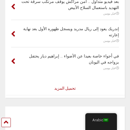
بعد فيديو متداول .. أمن مراكش يوقف مرتكب سرقة تحت
التهديد باستعمال السلاح الأبيض
قبل يومين
إندريك يعود إلى ريال مدريد ويسجل ظهوره الأول بعد نهاية
إعارته
قبل يومين
في أجواء خاصة بعيدا عن الأضواء .. إبراهيم دياز يحتفل
بزواجه في اليونان
قبل يومين
تحميل المزيد
Arabic