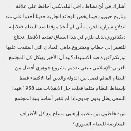
أشارك في أيّ نشاط داخل البلد،لكني أحافظ على علاقة
وتاريخ حيويين.فيما يخص الوقائع الجارية حديثا،آخذوا علي منذ
اندلاع شرارة الحرب،بأني لم أتخذ موقفا ضد النظام.فعلا،إنه
ديكتاتوري،لذلك يلزم في هذا السياق تقديم الأفضل.نحتاج
للتغيير إلى خطاب ومشروع.ماهي المبادئ التي استندت عليها
ثورتكم؟ثورة ضد الاستبداد؟بيد أن الأخير يهيكل كل المجتمع
العربي-الإسلامي.ينبغي تقديم مشروع جوهري أفضل من
النظام القائم.فصل بين الدولة والدين.أما الاكتفاء فقط
بإسقاط النظام مثلما فعلت جل الانقلابات منذ 1958،فهذا
السعي يظل بدون جدوى،إذا لم تتغير أساسا بنية المجتمع.
س-تخلطون بين تنظيم إرهابي مسلح مع كل الأطراف
المعارضة للنظام السوري؟