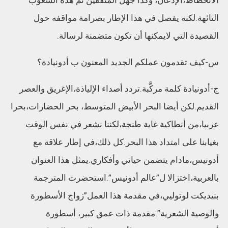
التائهة.لكنه يفصل في هذا الإطار بصرامة مواقفه حول
القصيدة التي لايمكنها أن تكون متضمنة لرسالة.
س-كيف تقدمون عملكم الجديد المعنون ب أدونيادة؟
ج-أدونيادة كلمة مركَّبة.تردد أصداء الإلياذة،الإغريق والعصر
القديم.لكن أيضا البحر الأبيض المتوسط، بحر الحضارات،بحرا
عربيا،من أنطاكية غاية طنجة،لكننا نشعر في نفس الوقت
بغيابنا على امتداد هذا البحر.كل ذلك،في إطار علاقة مع
أدونيس،مادام يتضمن حياتي وأفكاري.يمثل هذا العنوان
بالعربية،اختزالا ل”عالم أدونيس”.استحضرت المترجمة
بنيديكت لوتوليي،في مقدمة هذا العمل”زواج الأسطورة
والوصية الشعرية”.مقدمة ذات عمق كبير، أسطورة