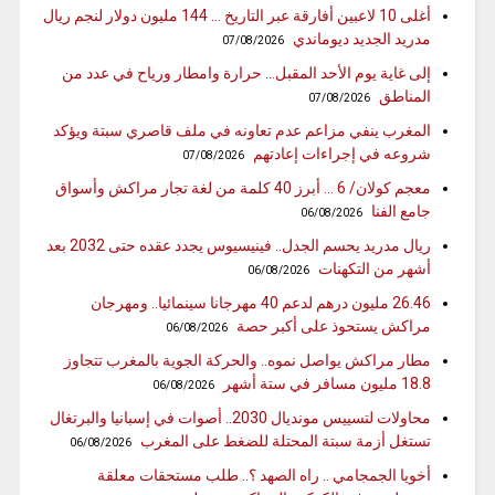
أغلى 10 لاعبين أفارقة عبر التاريخ … 144 مليون دولار لنجم ريال
مدريد الجديد ديوماندي
07/08/2026
إلى غاية يوم الأحد المقبل… حرارة وامطار ورياح في عدد من
المناطق
07/08/2026
المغرب ينفي مزاعم عدم تعاونه في ملف قاصري سبتة ويؤكد
شروعه في إجراءات إعادتهم
07/08/2026
معجم كولان/ 6 … أبرز 40 كلمة من لغة تجار مراكش وأسواق
جامع الفنا
06/08/2026
ريال مدريد يحسم الجدل.. فينيسيوس يجدد عقده حتى 2032 بعد
أشهر من التكهنات
06/08/2026
26.46 مليون درهم لدعم 40 مهرجانا سينمائيا.. ومهرجان
مراكش يستحوذ على أكبر حصة
06/08/2026
مطار مراكش يواصل نموه.. والحركة الجوية بالمغرب تتجاوز
18.8 مليون مسافر في ستة أشهر
06/08/2026
محاولات لتسييس مونديال 2030.. أصوات في إسبانيا والبرتغال
تستغل أزمة سبتة المحتلة للضغط على المغرب
06/08/2026
أخويا الجمجامي .. راه الصهد ؟.. طلب مستحقات معلقة