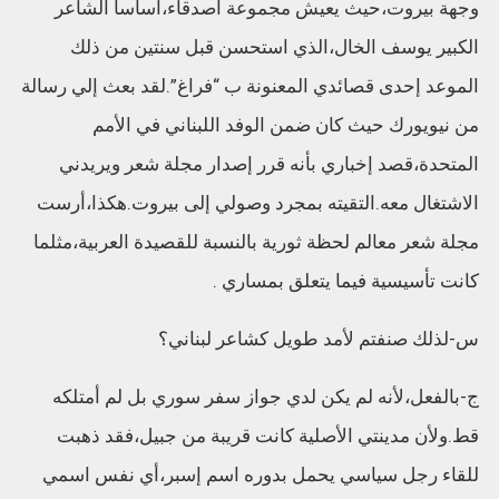
وجهة بيروت،حيث يعيش مجموعة أصدقاء،أساسا الشاعر
الكبير يوسف الخال،الذي استحسن قبل سنتين من ذلك
الموعد إحدى قصائدي المعنونة ب “فراغ”.لقد بعث إلي رسالة
من نيويورك حيث كان ضمن الوفد اللبناني في الأمم
المتحدة،قصد إخباري بأنه قرر إصدار مجلة شعر ويريدني
الاشتغال معه.التقيته بمجرد وصولي إلى بيروت.هكذا،أرست
مجلة شعر معالم لحظة ثورية بالنسبة للقصيدة العربية،مثلما
كانت تأسيسية فيما يتعلق بمساري .
س-لذلك صنفتم لأمد طويل كشاعر لبناني؟
ج-بالفعل،لأنه لم يكن لدي جواز سفر سوري بل لم أمتلكه
قط.ولأن مدينتي الأصلية كانت قريبة من جبيل،فقد ذهبت
للقاء رجل سياسي يحمل بدوره اسم إسبر،أي نفس اسمي