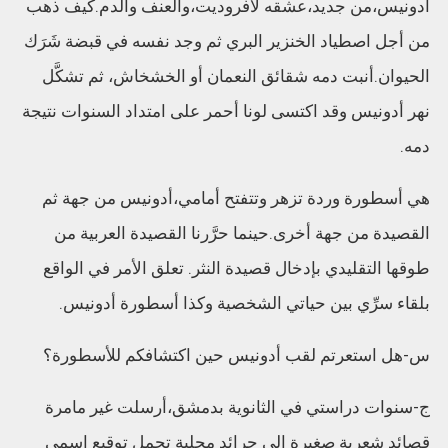
أدونيس،من جديد،عشقه لأفروديت،والعنف والدم.كيف ذهب
من أجل اصطياد الخنزير البري ثم وجد نفسه في قبضة شَرَك
الحيوان.أنبت دمه شقائق النعمان أو الخشخاش، ثم تشكَّل
نهر أدونيس وقد اكتسى لونا أحمر على امتداد السنوات نتيجة
دمه.
هي أسطورة وردة تزهر وتتفتح أمامي،أدونيس من جهة ثم
القصيدة من جهة أخرى.حينما حرَّرنا القصيدة العربية من
طوقها التقليدي بإدخال قصيدة النثر. تعلق الأمر في الواقع
بلقاء سرِّي بين حياتي الشخصية وكذا أسطورة أدونيس.
س-هل استعرتم لقب أدونيس حين اكتشافكم للأسطورة؟
ج-سنوات دراستي في الثانوية بدمشق،أرسلت غير مامرة
قصائد شعرية صغيرة إلى جرائد محلية تحمل توقيع اسمي