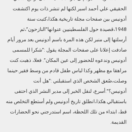
الحقيقي علي أحمد اسبر.لكنها لم تنشر.ذات يوم اكتشفت
أدونيس بين صفحات مجلة تاريخية.هكذا،كتبت سنة
1948،قصيدة حول الفلسطينيين عنوانها”النازحون”،ثم
أرسلتها إلى منبر لكن هذه المرة باسم أدونيس.بعد مرور أيام
صادفت إعلانا على صفحات المجلة يقول :”شكرا للمسمى
أدونيس وندعوه للحضور إلى عين المكان”. فعلا، ذهبت.كنت
مراهقا مع مظهر وكذا لباس طفل قادم من وسط فقير.حينما
وصلت،صُعق الشخص الذي استقبلني :”هل أنت
أدونيس؟”.أسرع، لنقل الخبر إلى مدير النشر الذي احتفى
باستقبالي.هكذا،انطلق تاريخ أدونيس ولم أستطع التخلص منه
قط، ابتداء من تلك اللحظة، اسم استدرجني نحو الحضارات
القديمة.