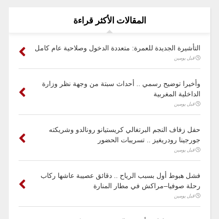
المقالات الأكثر قراءة
التأشيرة الجديدة للعمرة: متعددة الدخول وصلاحية عام كامل
قبل يومين
وأخيرا توضيح رسمي .. أحداث سبتة من وجهة نظر وزارة
الداخلية المغربية
قبل يومين
حفل زفاف النجم البرتغالي كريستيانو رونالدو وشريكته
جورجينا رودريغيز .. تسريبات الحضور
قبل يومين
فشل هبوط أول بسبب الرياح .. دقائق عصيبة عاشها ركاب
رحلة صوفيا–مراكش في مطار المنارة
قبل يومين