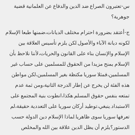
س-تعتبرون الصراع ضد الدين والدفاع عن العلمانية قضية
جوهرية؟
ج-أعتقد بضرورة احترام مختلف الديانات،ضمنها طبعا الإسلام
لكونه ديانة الآباء والأصول.لكن يلزم تأسيس العلاقة بين
الإسلام والإنسان بناء على القانون والحريات،لأننا نلاحظ بأن
الإسلام يمنح مزيدا من الحقوق للمسلمين على حساب غير
المسلمين،فمثلا سوريا مكتظة بغير المسلمين،لكن مواطن
هذه الفئة لن يخرج عن إطار الدرجة الثانية،ومن ثمة عدم
تمتعه بنفس حقوق المسلم.هكذا،انطوت بنية المجتمع على
الاستبداد.ينبغي،توطيد أركان سوريا على التعددية.حقيقة،لم
تعرفها سوريا سوى ظاهريا.لماذا الإسلام دين الدولة حسب
الدستور؟يلزم أن يظل الدين علاقة بين الله والمخلص