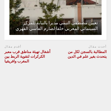
تعيين مصطفى التيمي مديرا بالنيابة للمركز
السينمائي المغربي خلفا لصارم الفاسي الفهري
أحدث مقال
أقدم مقال
المطالبة بالسجن لكل من
أشغال تهيئة مناطق قرب معبر
يتحدث بغير علم في الدين
الكركرات لتقوية الربط بين
المغرب وافريقيا