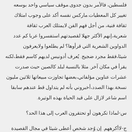
فلسطين، فالأمر بدون جدوى.موقف سياسي واحد بوسعه
تغيير كل المعطيات.ماركس نفسه أكد على وجوب امتلاك
ثقافة فنية، من أجل فهم الفن.لايمتلك العرب ثقافة
شعرية،إنهم الأكثر جهلا لقصيدتهم.استفسروا عربا كم عدد
الدواوين الشعرية التي قرأوها؟ لم يطلعوا ولايعرفون
شيئا،فقط مجرد ضجيج. يُعرف أدونيس لديهم كاسم فقط،لكنه
يقرأ في مكان آخر. مثلا بالنسبة لبلد كالصين حيث صدرت
عشرات عناوين مؤلفاتي،بعضها تجاوزت مبيعاتها ثلاثين مليون
نسخة.بهذا الصدد،أخبروني بأنه لم يتداول قط عندهم سابقا
اسم شاعر لازال على قيد الحياة بهذه الوتيرة.
س-لماذا تكرهون أو تحتقرون العرب إلى هذا الحد؟
ج-لاأكرههم. إن وُجد شخص أعطى شيئا في مجال القصيدة