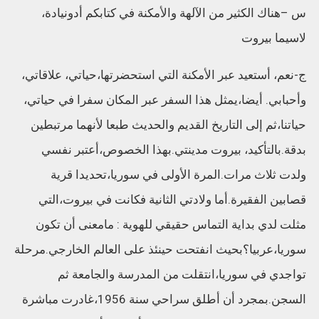
س –هناك الكثير من الآلهة والأمكنة في كتابكم أدونيادة،
لاسيما بيروت
ج-نعم، أستعيد عبر الأمكنة التي استحضرتها،حياتي، علاقاتي،
وأحبابي. أيضا،يمثل هذا السفر عبر المكان سفرا في حياتي،
حياتنا،ثم إلى التاريخ القديم والحديث طبعا لأنهما مرتبطين
بدقة.بالتأكيد، بيروت مدينتي.بهذا الخصوص،أعتبر نفسي
ولدت ثلاث مرات.المرة الأولى في سوريا،تحديدا قرية
قصابين الفقيرة.أما ولادتي الثانية فكانت في بيروت،التي
مثلت لدي بداية التماس حقيقي للهوية : مامعنى أن تكون
سوريا،عربيا؟بحيث انفتحت حينئذ على العالم الخارجي.مرحلة
تواجدي في سوريا،انتقلت من المدرسة والجامعة ثم
السجن.بمجرد أن أطلق سراحي سنة 1956،غادرت مباشرة