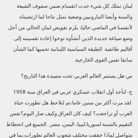
لبنان تملك كل شيء.حدث انقسام ضمن صفوف الشيعة
والسنة وأيضا المارونيين.وضعية تمثل نتاجا لما ارتضيناه
لأنفسنا في الماضي.حاليا، يلزم تقويض لبنان الحالي من أجل
وضع صياغة جديدة.الذين أنشأوه توخوا إعادة تقسيمه إلى
أقاليم طائفية. الطبقة السياسية اللبنانية تحميها كما الشأن
سابقا نفس القوى الخارجية.
س-هل يستمر العالم العربي تحت مصيدة هذا التاريخ؟
ج- لنأخذ أول انقلاب عسكري عربي في العراق سنة 1958
.لقد مرت أكثر من ستين عاما،ثم لنلاحظ هل تطورت حياة
العرب أو تراجعت؟ كيف كان العراق وكيف صار اليوم؟نفس
التقييم بالنسبة لسوريا،ليبيا، اليمن، مصر…الجميع في انحطاط
متواصل.لماذا حققت مختلف شعوب العالم تطورات،بما في