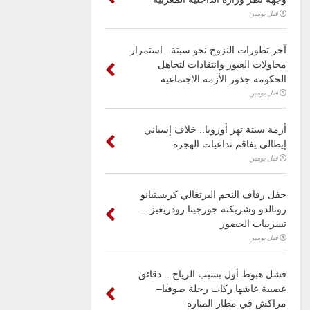
قبل يومين
آخر تطورات النزوح نحو سبتة.. استمرار
محاولات العبور وانتقادات لتجاهل
الحكومة جذور الأزمة الاجتماعية
قبل يومين
أزمة سبتة تهز أوروبا.. خلاف إسباني
إيطالي يفاقم تداعيات الهجرة
قبل يومين
حفل زفاف النجم البرتغالي كريستيانو
رونالدو وشريكته جورجينا رودريغيز ..
تسريبات الحضور
قبل يومين
فشل هبوط أول بسبب الرياح .. دقائق
عصيبة عاشها ركاب رحلة صوفيا–
مراكش في مطار المنارة