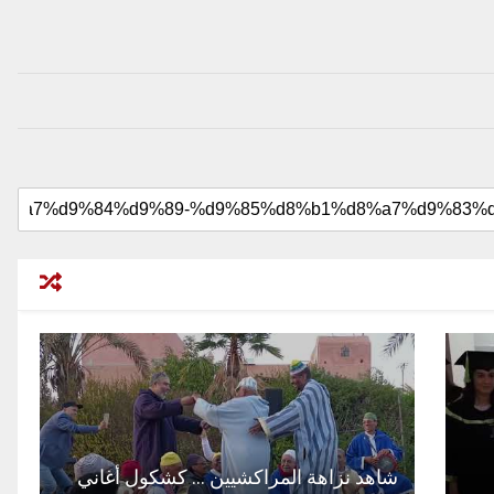
شاهد نزاهة المراكشيين … كشكول أغاني