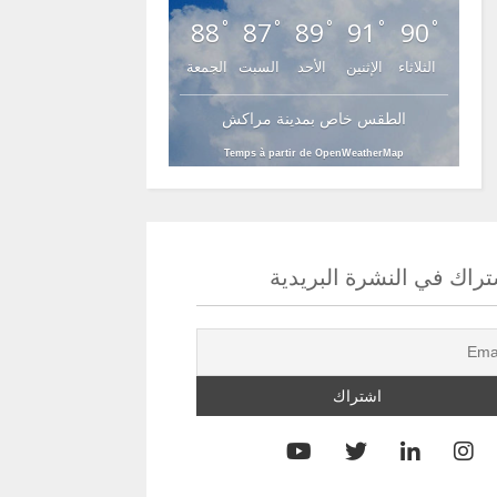
88
87
89
91
90
°
°
°
°
°
الثلاثاء
الإثنين
الأحد
السبت
الجمعة
الطقس خاص بمدينة مراكش
Temps à partir de OpenWeatherMap
راك في النشرة البريدية