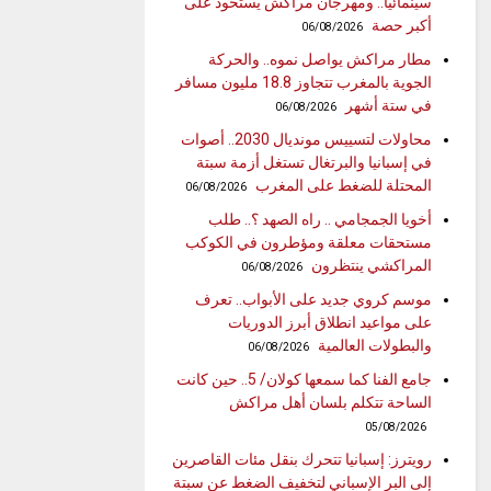
سينمائيا.. ومهرجان مراكش يستحوذ على
أكبر حصة
06/08/2026
مطار مراكش يواصل نموه.. والحركة
الجوية بالمغرب تتجاوز 18.8 مليون مسافر
في ستة أشهر
06/08/2026
محاولات لتسييس مونديال 2030.. أصوات
في إسبانيا والبرتغال تستغل أزمة سبتة
المحتلة للضغط على المغرب
06/08/2026
أخويا الجمجامي .. راه الصهد ؟.. طلب
مستحقات معلقة ومؤطرون في الكوكب
المراكشي ينتظرون
06/08/2026
موسم كروي جديد على الأبواب.. تعرف
على مواعيد انطلاق أبرز الدوريات
والبطولات العالمية
06/08/2026
جامع الفنا كما سمعها كولان/ 5.. حين كانت
الساحة تتكلم بلسان أهل مراكش
05/08/2026
رويترز: إسبانيا تتحرك بنقل مئات القاصرين
إلى البر الإسباني لتخفيف الضغط عن سبتة