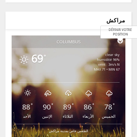
مراكش
DÉFINIR VOTRE
POSITION
COLUMBUS
69
clear sky
°
96% humidité
vent : 3m/s N
MAX 71 • MIN 67
88
90
89
86
78
°
°
°
°
°
الخميس
الأربعاء
الثلاثاء
الإثنين
الأحد
الطقس خاص بمدينة مراكش