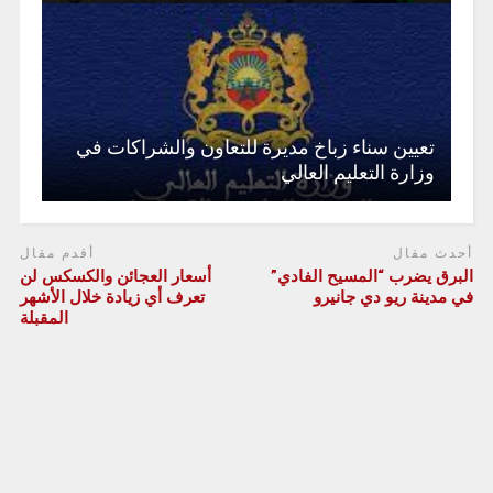
تعيين سناء زباخ مديرة للتعاون والشراكات في
وزارة التعليم العالي
أحدث مقال
أقدم مقال
البرق يضرب “المسيح الفادي”
أسعار العجائن والكسكس لن
في مدينة ريو دي جانيرو
تعرف أي زيادة خلال الأشهر
المقبلة