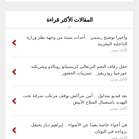
المقالات الأكثر قراءة
وأخيرا توضيح رسمي .. أحداث سبتة من وجهة نظر وزارة
الداخلية المغربية
قبل يومين
حفل زفاف النجم البرتغالي كريستيانو رونالدو وشريكته
جورجينا رودريغيز .. تسريبات الحضور
قبل يومين
بعد فيديو متداول .. أمن مراكش يوقف مرتكب سرقة تحت
التهديد باستعمال السلاح الأبيض
قبل يومين
في أجواء خاصة بعيدا عن الأضواء .. إبراهيم دياز يحتفل
بزواجه في اليونان
قبل يومين