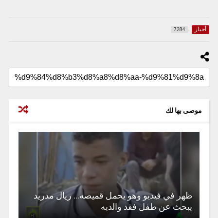
أخبار
7284
موصى بها لك
ظهر في فيديو وهو يحمل قميصه… ريال مدريد
يبحث عن طفل فقد والديه