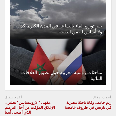
خبر توزيع الماء بالساعة في المدن الكبرى كذب
ولا أساس له من الصحة
مباحثات روسية مغربية حول تطوير العلاقات
الثنائية
أحدث مقال
أقدم مقال
ريم حامد.. وفاة باحثة مصرية
مقهى ” لارونيسانس” بجليز ..
في باريس في ظروف غامضة
الإغلاق المؤقت من أجل الترميم
الذي أضحى أبديا