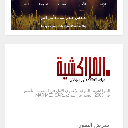
الإثنين
الأحد
السبت
الجمعة
الخميس
الطقس خاص بمدينة مراكش
Temps à partir de OpenWeatherMap
المراكشية - الموقع الإخباري الأول في المغرب - تأسس
في 2005 - تصدر عن شركة IMAR MED-SARL
معرض الصور