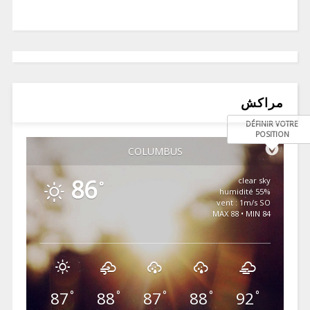
مراكش
DÉFINIR VOTRE
POSITION
COLUMBUS
86
clear sky
°
55% humidité
vent : 1m/s SO
MAX 88 • MIN 84
87
88
87
88
92
°
°
°
°
°