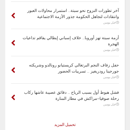
آخر تطورات النزوح نحو سبتة.. استمرار محاولات العبور
وانتقادات لتجاهل الحكومة جذور الأزمة الاجتماعية
قبل يومين
أزمة سبتة تهز أوروبا.. خلاف إسباني إيطالي يفاقم تداعيات
الهجرة
قبل يومين
حفل زفاف النجم البرتغالي كريستيانو رونالدو وشريكته
جورجينا رودريغيز .. تسريبات الحضور
قبل يومين
فشل هبوط أول بسبب الرياح .. دقائق عصيبة عاشها ركاب
رحلة صوفيا–مراكش في مطار المنارة
قبل يومين
تحميل المزيد