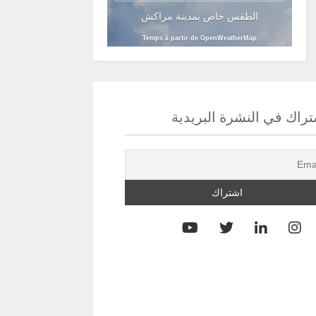
الطقس خاص بمدينة مراكش
Temps à partir de OpenWeatherMap
راك في النشرة البريدية