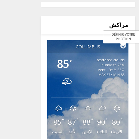
مراكش
DÉFINIR VOTRE
POSITION
COLUMBUS
85
scattered clouds
°
75% humidité
vent : 2m/s SSO
MAX 87 • MIN 83
85
87
88
90
80
°
°
°
°
°
الأربعاء
الثلاثاء
الإثنين
الأحد
السبت