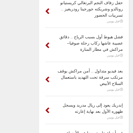
حفل زفاف النجم البرتغالي كريستيانو
رونالدو وشريكته جورجينا رودريغيز ..
تسريبات الحضور
قبل يومين
فشل هبوط أول بسبب الرياح .. دقائق
عصيبة عاشها ركاب رحلة صوفيا–
مراكش في مطار المنارة
قبل يومين
بعد فيديو متداول .. أمن مراكش يوقف
مرتكب سرقة تحت التهديد باستعمال
السلاح الأبيض
قبل يومين
إندريك يعود إلى ريال مدريد ويسجل
ظهوره الأول بعد نهاية إعارته
قبل يومين
في أجواء خاصة بعيدا عن الأضواء ..