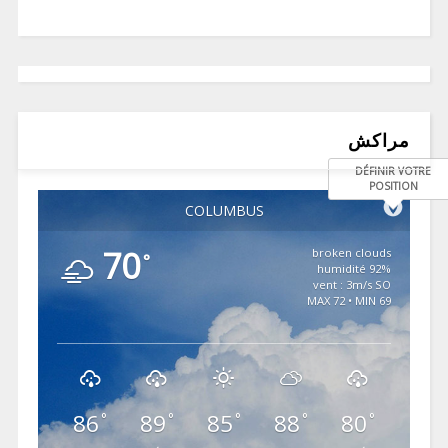
مراكش
DÉFINIR VOTRE
POSITION
COLUMBUS
70
broken clouds
°
92% humidité
vent : 3m/s SO
MAX 72 • MIN 69
86
89
85
88
80
°
°
°
°
°