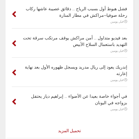
فشل هبوط أول بسبب الرياح .. دقائق عصيبة عاشها ركاب
رحلة صوفيا–مراكش في مطار المنارة
قبل يومين
بعد فيديو متداول .. أمن مراكش يوقف مرتكب سرقة تحت
التهديد باستعمال السلاح الأبيض
قبل يومين
إندريك يعود إلى ريال مدريد ويسجل ظهوره الأول بعد نهاية
إعارته
قبل يومين
في أجواء خاصة بعيدا عن الأضواء .. إبراهيم دياز يحتفل
بزواجه في اليونان
قبل يومين
تحميل المزيد