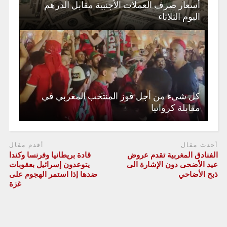
أسعار صرف العملات الأجنبية مقابل الدرهم
اليوم الثلاثاء
كل شيء من أجل فوز المنتخب المغربي في
مقابلة كرواتيا
أحدث مقال
أقدم مقال
الفنادق المغربية تقدم عروض
‌‏قادة بريطانيا وفرنسا وكندا
عيد الأضحى دون الإشارة الى
يتوعدون إسرائيل بعقوبات
ذبح الأضاحي
ضدها إذا استمر الهجوم على
غزة