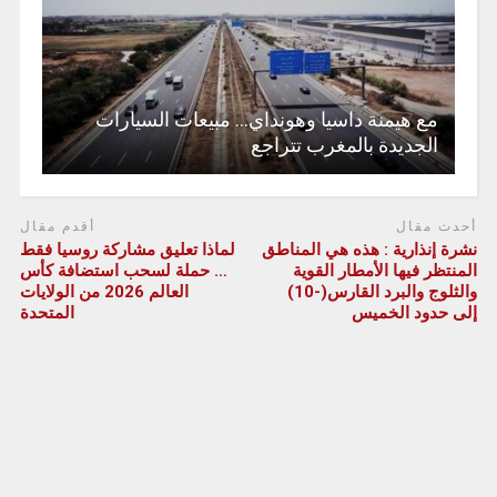
مع هيمنة داسيا وهونداي… مبيعات السيارات
الجديدة بالمغرب تتراجع
أحدث مقال
أقدم مقال
نشرة إنذارية : هذه هي المناطق
لماذا تعليق مشاركة روسيا فقط
المنتظر فيها الأمطار القوية
… حملة لسحب استضافة كأس
والثلوج والبرد القارس(-10)
العالم 2026 من الولايات
إلى حدود الخميس
المتحدة