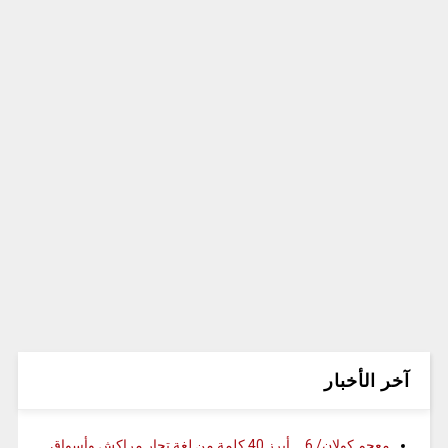
آخر الأخبار
معجم كولان/ 6 … أبرز 40 كلمة من لغة تجار مراكش وأسواق