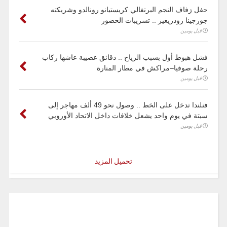
حفل زفاف النجم البرتغالي كريستيانو رونالدو وشريكته
جورجينا رودريغيز .. تسريبات الحضور
قبل يومين
فشل هبوط أول بسبب الرياح .. دقائق عصيبة عاشها ركاب
رحلة صوفيا–مراكش في مطار المنارة
قبل يومين
فنلندا تدخل على الخط .. وصول نحو 49 ألف مهاجر إلى
سبتة في يوم واحد يشعل خلافات داخل الاتحاد الأوروبي
قبل يومين
تحميل المزيد