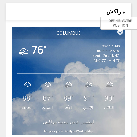
مراكش
DÉFINIR VOTRE
POSITION
COLUMBUS
76
few clouds
°
84% humidité
vent : 2m/s NNO
MAX 77 • MIN 73
88
87
89
91
90
°
°
°
°
°
الثلاثاء
الإثنين
الأحد
السبت
الجمعة
الطقس خاص بمدينة مراكش
Temps à partir de OpenWeatherMap