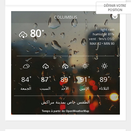
DÉFINIR VOTRE
POSITION
COLUMBUS
80
light rain
°
81% humidité
vent : 9m/s OSO
MAX 82 • MIN 80
84
87
89
91
89
°
°
°
°
°
الثلاثاء
الإثنين
الأحد
السبت
الجمعة
الطقس خاص بمدينة مراكش
Temps à partir de OpenWeatherMap