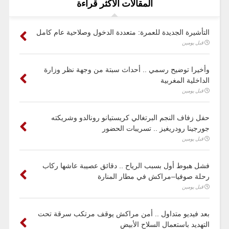
المقالات الأكثر قراءة
التأشيرة الجديدة للعمرة: متعددة الدخول وصلاحية عام كامل
قبل يومين
وأخيرا توضيح رسمي .. أحداث سبتة من وجهة نظر وزارة
الداخلية المغربية
قبل يومين
حفل زفاف النجم البرتغالي كريستيانو رونالدو وشريكته
جورجينا رودريغيز .. تسريبات الحضور
قبل يومين
فشل هبوط أول بسبب الرياح .. دقائق عصيبة عاشها ركاب
رحلة صوفيا–مراكش في مطار المنارة
قبل يومين
بعد فيديو متداول .. أمن مراكش يوقف مرتكب سرقة تحت
التهديد باستعمال السلاح الأبيض