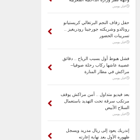
قبل يومين
حفل زفاف النجم البرتغالي كريستيانو
رونالدو وشريكته جورجينا رودريغيز ..
تسريبات الحضور
قبل يومين
فشل هبوط أول بسبب الرياح .. دقائق
عصيبة عاشها ركاب رحلة صوفيا–
مراكش في مطار المنارة
قبل يومين
بعد فيديو متداول .. أمن مراكش يوقف
مرتكب سرقة تحت التهديد باستعمال
السلاح الأبيض
قبل يومين
إندريك يعود إلى ريال مدريد ويسجل
ظهوره الأول بعد نهاية إعارته