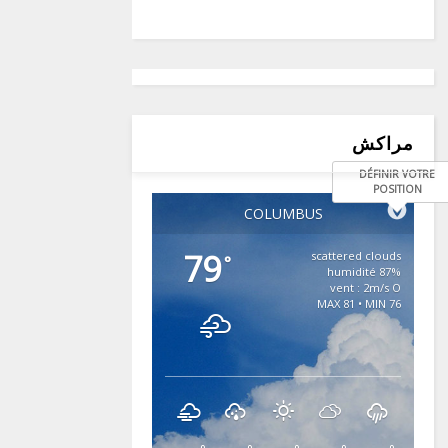
مراكش
DÉFINIR VOTRE
POSITION
COLUMBUS
79
scattered clouds
°
87% humidité
vent : 2m/s O
MAX 81 • MIN 76