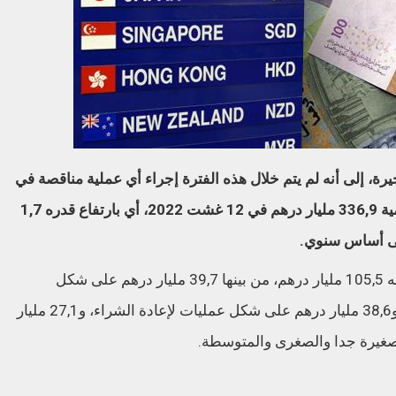
رة، إلى أنه لم يتم خلال هذه الفترة إجراء أي عملية مناقصة في
سوق الصرف. وبلغت الأصول الاحتياطية الرسمية 336,9 مليار درهم في 12 غشت 2022، أي بارتفاع قدره 1,7
وضخ بنك المغرب، خلال الفترة ذاتها، ما مجموعه 105,5 مليار درهم، من بينها 39,7 مليار درهم على شكل
تسبيقات لمدة 7 أيام بناء على طلبات عروض، و38,6 مليار درهم على شكل عمليات لإعادة الشراء، و27,1 مليار
لصغيرة جدا والصغرى والمتوسطة.