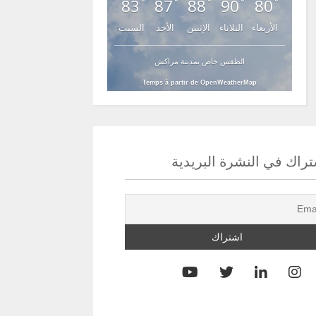
83
87
88
90
80
°
°
°
°
°
الأربعاء
الثلاثاء
الإثنين
الأحد
السبت
الطقس خاص بمدينة مراكش
Temps à partir de OpenWeatherMap
راك في النشرة البريدية