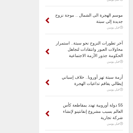
موسم الهجرة الى الشمال .. موجة نزوح
جديدة إلى سبتة
قبل يومين
آخر تطورات النزوح نحو سبتة.. استمرار
محاولات العبور وانتقادات لتجاهل
الحكومة جذور الأزمة الاجتماعية
قبل يومين
أزمة سبتة تهز أوروبا.. خلاف إسباني
إيطالي يفاقم تداعيات الهجرة
قبل يومين
55 دولة أوروبية تهدد بمقاطعة كأس
العالم بسبب مشروع إنفانتينو لإنشاء
شركة تجارية
قبل يومين