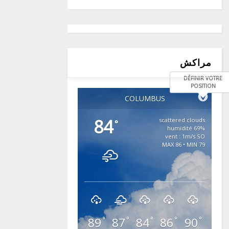
مراكش
DÉFINIR VOTRE
POSITION
COLUMBUS
84
scattered clouds
°
69% humidité
vent : 1m/s SO
MAX 86 • MIN 79
89
87
84
86
90
°
°
°
°
°