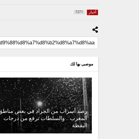
أخبار
7271
موصى بها لك
رصد أسراب من الجراد في بعض مناطق
المغرب .. والسلطات ترفع من درجات
اليقظة