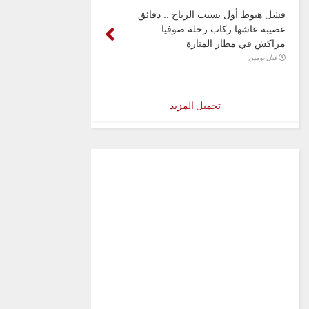
فشل هبوط أول بسبب الرياح .. دقائق
عصيبة عاشها ركاب رحلة صوفيا–
مراكش في مطار المنارة
قبل يومين
تحميل المزيد