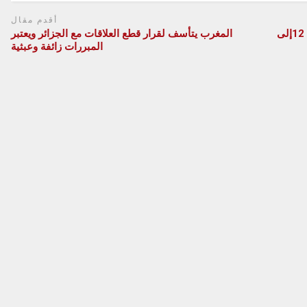
أقدم مقال
تخصيص ما يناهز 43 مركزا في مراكش لتلقيح تلاميذ 12إلى
المغرب يتأسف لقرار قطع العلاقات مع الجزائر ويعتبر
المبررات زائفة وعبثية