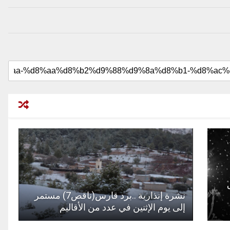
نشرة إنذارية ..برد قارس(ناقص7) مستمر
إلى يوم الإثنين في عدد من الأقاليم