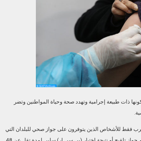
كونها ذات طبيعة إجرامية وتهدد صحة وحياة المواطنين وتضر
ية.
غرب فقط للأشخاص الذين يتوفرون على جواز صحي للبلدان التي
تعتمد هذه الوثيقة. وبالنسبة للدول الأخرى تقديم جواز تلقيح أو نتيجة اختبار (بي سي إر) سلبي لمدة تقل عن 48