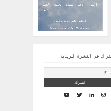
الإثنين
الأحد
السبت
الجمعة
الخمي
س
الطقس خاص بمدينة مراكش
Temps à partir de OpenWeatherMap
راك في النشرة البريدية