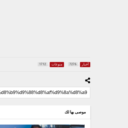
أخبار
منوعات
1712
7276
موصى بها لك