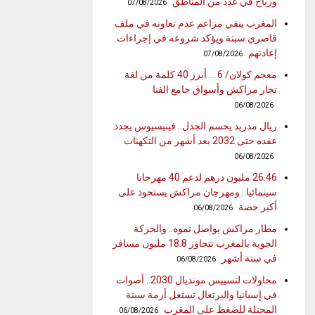
ورياح في عدد من المناطق
07/08/2026
المغرب ينفي مزاعم عدم تعاونه في ملف
قاصري سبتة ويؤكد شروعه في إجراءات
إعادتهم
07/08/2026
معجم كولان/ 6 … أبرز 40 كلمة من لغة
تجار مراكش وأسواق جامع الفنا
06/08/2026
ريال مدريد يحسم الجدل.. فينيسيوس يجدد
عقده حتى 2032 بعد أشهر من التكهنات
06/08/2026
26.46 مليون درهم لدعم 40 مهرجانا
سينمائيا.. ومهرجان مراكش يستحوذ على
أكبر حصة
06/08/2026
مطار مراكش يواصل نموه.. والحركة
الجوية بالمغرب تتجاوز 18.8 مليون مسافر
في ستة أشهر
06/08/2026
محاولات لتسييس مونديال 2030.. أصوات
في إسبانيا والبرتغال تستغل أزمة سبتة
المحتلة للضغط على المغرب
06/08/2026