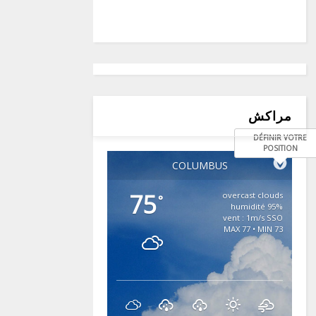
مراكش
DÉFINIR VOTRE
POSITION
COLUMBUS
75
overcast clouds
°
95% humidité
vent : 1m/s SSO
MAX 77 • MIN 73