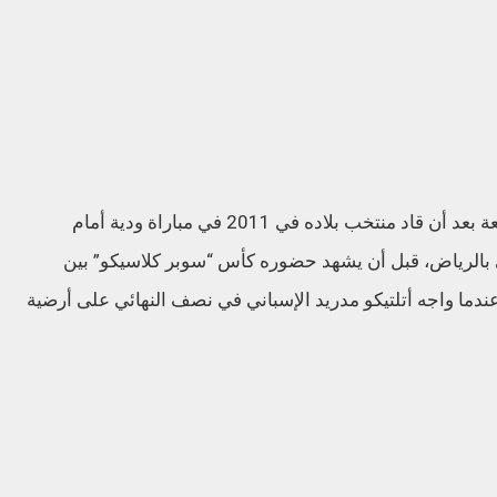
وتعد زيارة ميسي (34 عاما) للسعودية هي الرابعة بعد أن قاد منتخب بلاده في 2011 في مباراة ودية أمام
 بالرياض، قبل أن يشهد حضوره كأس “سوبر كلاسيكو” بين
برازيل والأرجنتين في الرياض، والثالثة 2020 عندما واجه أتلتيكو مدريد الإسباني في نصف النهائي على أرضية