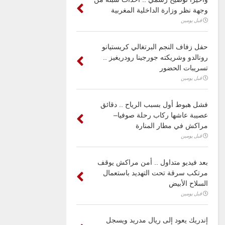
وجهة نظر وزارة الداخلية المغربية
قبل يومين
حفل زفاف النجم البرتغالي كريستيانو
رونالدو وشريكته جورجينا رودريغيز ..
تسريبات الحضور
قبل يومين
فشل هبوط أول بسبب الرياح .. دقائق
عصيبة عاشها ركاب رحلة صوفيا–
مراكش في مطار المنارة
قبل يومين
بعد فيديو متداول .. أمن مراكش يوقف
مرتكب سرقة تحت التهديد باستعمال
السلاح الأبيض
قبل يومين
إندريك يعود إلى ريال مدريد ويسجل