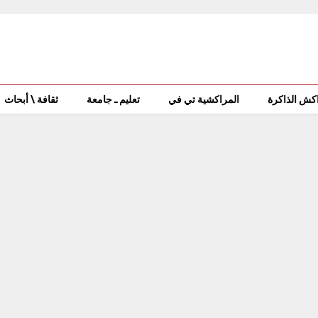
كش الذاكرة
المراكشية تي في
تعليم ـ جامعة
ثقافة \ أبحاث