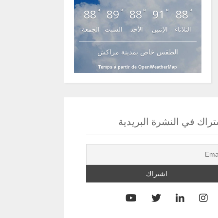
88
89
88
91
88
°
°
°
°
°
الثلاثاء
الإثنين
الأحد
السبت
الجمعة
الطقس خاص بمدينة مراكش
Temps à partir de OpenWeatherMap
راك في النشرة البريدية