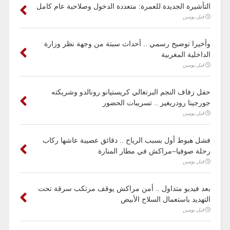
التأشيرة الجديدة للعمرة: متعددة الدخول وصلاحية عام كامل
قبل يومين
وأخيرا توضيح رسمي .. أحداث سبتة من وجهة نظر وزارة
الداخلية المغربية
قبل يومين
حفل زفاف النجم البرتغالي كريستيانو رونالدو وشريكته
جورجينا رودريغيز .. تسريبات الحضور
قبل يومين
فشل هبوط أول بسبب الرياح .. دقائق عصيبة عاشها ركاب
رحلة صوفيا–مراكش في مطار المنارة
قبل يومين
بعد فيديو متداول .. أمن مراكش يوقف مرتكب سرقة تحت
التهديد باستعمال السلاح الأبيض
قبل يومين