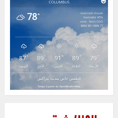
COLUMBUS
78
overcast clouds
°
85% humidité
vent : 5m/s OSO
MAX 80 • MIN 77
87
89
91
89
79
°
°
°
°
°
الأربعاء
الثلاثاء
الإثنين
الأحد
السبت
الطقس خاص بمدينة مراكش
Temps à partir de OpenWeatherMap