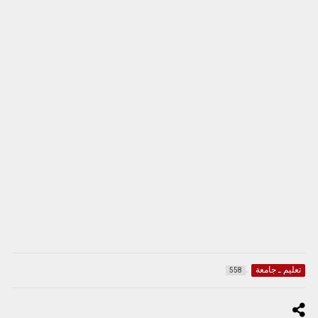
تعليم ـ جامعة
558