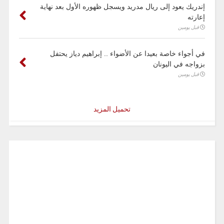
إندريك يعود إلى ريال مدريد ويسجل ظهوره الأول بعد نهاية
إعارته
قبل يومين
في أجواء خاصة بعيدا عن الأضواء .. إبراهيم دياز يحتفل
بزواجه في اليونان
قبل يومين
تحميل المزيد