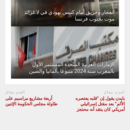
انفجار وحريق أمام كنيس يهودي في لا غراند
موت بجنوب فرنسا
الإمارات العربية المتحدة المستثمر الأول
بالمغرب سنة 2024 متبوعا بألمانيا والصين
أحدث مقال
أقدم مقال
بايدن يقول إن “قلبه يعتصره
أربعة مشاريع مراسيم على
الألم” بعد مقتل إسرائيلي
طاولة مجلس الحكومة الإثنين
أمريكي كان يتقد أنه محتجز