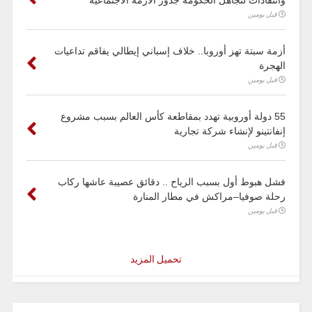
قبل يومين
أزمة سبتة تهز أوروبا.. خلاف إسباني إيطالي يفاقم تداعيات
الهجرة
قبل يومين
55 دولة أوروبية تهدد بمقاطعة كأس العالم بسبب مشروع
إنفانتينو لإنشاء شركة تجارية
قبل يومين
فشل هبوط أول بسبب الرياح .. دقائق عصيبة عاشها ركاب
رحلة صوفيا–مراكش في مطار المنارة
قبل يومين
تحميل المزيد