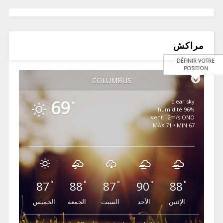
مراكش
DÉFINIR VOTRE
POSITION
COLUMBUS
69
clear sky
°
96% humidité
vent : 2m/s ONO
MAX 71 • MIN 67
87
88
87
90
88
°
°
°
°
°
الإثنين
الأحد
السبت
الجمعة
الخميس