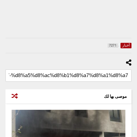
أخبار
7271
موصى بها لك