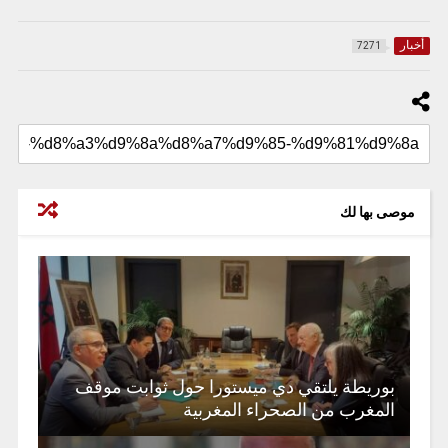
أخبار
7271
موصى بها لك
بوريطة يلتقي دي ميستورا حول ثوابت موقف
المغرب من الصحراء المغربية