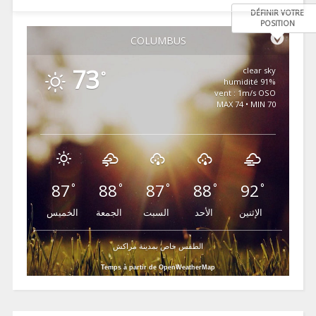
DÉFINIR VOTRE
POSITION
COLUMBUS
73
clear sky
°
91% humidité
vent : 1m/s OSO
MAX 74 • MIN 70
87
88
87
88
92
°
°
°
°
°
الإثنين
الأحد
السبت
الجمعة
الخميس
الطقس خاص بمدينة مراكش
Temps à partir de OpenWeatherMap