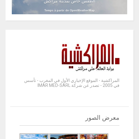
الطقس خاص بمدينة مراكش
Temps à partir de OpenWeatherMap
المراكشية - الموقع الإخباري الأول في المغرب - تأسس
في 2005 - تصدر عن شركة IMAR MED-SARL
معرض الصور