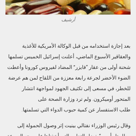
أرشيف
بعد إجازة استخدامه من قبل الوكالة الأمريكية للأغذية
والعقاقير الأسبوع الماضي، أعلنت إسرائيل الخميس تسلمها
شحنة أولى من عقار “فايزر” المضاد لفيروس كورونا وأعطت
الضوء الأخضر لجرعة رابعة معززة من اللقاح لمن هم عرضة
للخطر، في مسعى إلى تكثيف الجهود لمواجهة انتشار
المتحور أوميكرون. ولم ترد وزارة الصحة على
طلب الاستفسار عن كمية حبوب الدواء التي تسلمتها.
وقال رئيس الوزراء نفتالي بينيت إثر وصول الحمولة إلى
مطار تل أبيب “بفضل التدابير التي أخذناها على وجه السرعة،