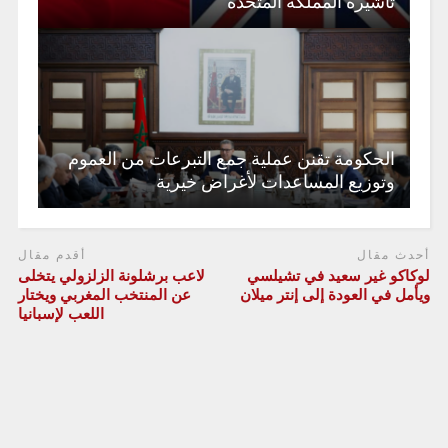
تأشيرة المملكة المتحدة
الحكومة تقنن عملية جمع التبرعات من العموم
وتوزيع المساعدات لأغراض خيرية
أحدث مقال
أقدم مقال
لوكاكو غير سعيد في تشيلسي
لاعب برشلونة الزلزولي يتخلى
ويأمل في العودة إلى إنتر ميلان
عن المنتخب المغربي ويختار
اللعب لإسبانيا