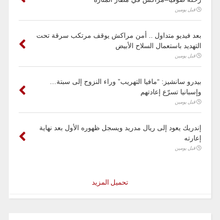
قبل يومين
بعد فيديو متداول .. أمن مراكش يوقف مرتكب سرقة تحت
التهديد باستعمال السلاح الأبيض
قبل يومين
بيدرو سانشيز: “مافيا التهريب” وراء النزوح إلى سبتة…
وإسبانيا تسرّع إعادتهم
قبل يومين
إندريك يعود إلى ريال مدريد ويسجل ظهوره الأول بعد نهاية
إعارته
قبل يومين
تحميل المزيد