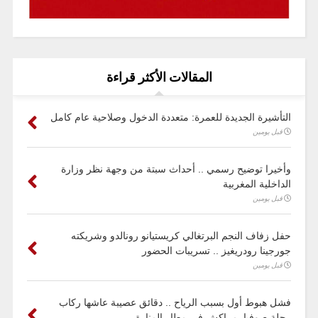
المقالات الأكثر قراءة
التأشيرة الجديدة للعمرة: متعددة الدخول وصلاحية عام كامل
قبل يومين
وأخيرا توضيح رسمي .. أحداث سبتة من وجهة نظر وزارة
الداخلية المغربية
قبل يومين
حفل زفاف النجم البرتغالي كريستيانو رونالدو وشريكته
جورجينا رودريغيز .. تسريبات الحضور
قبل يومين
فشل هبوط أول بسبب الرياح .. دقائق عصيبة عاشها ركاب
رحلة صوفيا–مراكش في مطار المنارة