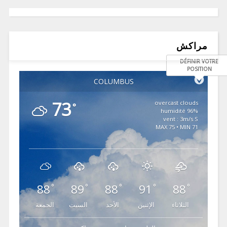
مراكش
DÉFINIR VOTRE
POSITION
COLUMBUS
73
overcast clouds
°
96% humidité
vent : 3m/s S
MAX 75 • MIN 71
88
89
88
91
88
°
°
°
°
°
الثلاثاء
الإثنين
الأحد
السبت
الجمعة